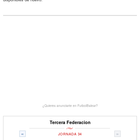
¿Quieres anunciarte en FutbolBalear?
Tercera Federacion
«
»
JORNADA 34