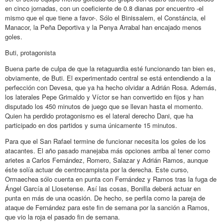
en cinco jornadas, con un coeficiente de 0.8 dianas por encuentro -el
mismo que el que tiene a favor-. Sólo el Binissalem, el Constáncia, el
Manacor, la Peña Deportiva y la Penya Arrabal han encajado menos
goles.
Buti, protagonista
Buena parte de culpa de que la retaguardia esté funcionando tan bien es,
obviamente, de Buti. El experimentado central se está entendiendo a la
perfección con Devesa, que ya ha hecho olvidar a Adrián Rosa. Además,
los laterales Pepe Grimaldo y Víctor se han convertido en fijos y han
disputado los 450 minutos de juego que se llevan hasta el momento.
Quien ha perdido protagonismo es el lateral derecho Dani, que ha
participado en dos partidos y suma únicamente 15 minutos.
Para que el San Rafael termine de funcionar necesita los goles de los
atacantes. El año pasado manejaba más opciones arriba al tener como
arietes a Carlos Fernández, Romero, Salazar y Adrián Ramos, aunque
éste solía actuar de centrocampista por la derecha. Este curso,
Ormaechea sólo cuenta en punta con Fernández y Ramos tras la fuga de
Ángel García al Llosetense. Así las cosas, Bonilla deberá actuar en
punta en más de una ocasión. De hecho, se perfila como la pareja de
ataque de Fernández para este fin de semana por la sanción a Ramos,
que vio la roja el pasado fin de semana.