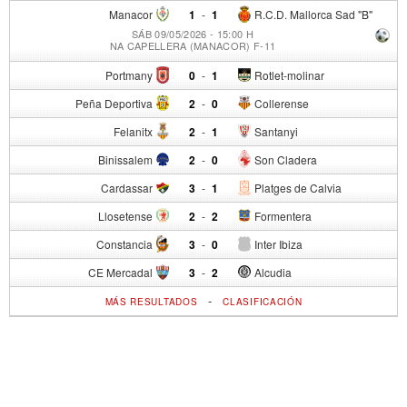
Manacor
1
-
1
R.C.D. Mallorca Sad "B"
SÁB 09/05/2026 - 15:00 H
NA CAPELLERA (MANACOR) F-11
Portmany
0
-
1
Rotlet-molinar
Peña Deportiva
2
-
0
Collerense
Felanitx
2
-
1
Santanyi
Binissalem
2
-
0
Son Cladera
Cardassar
3
-
1
Platges de Calvia
Llosetense
2
-
2
Formentera
Constancia
3
-
0
Inter Ibiza
CE Mercadal
3
-
2
Alcudia
-
MÁS RESULTADOS
CLASIFICACIÓN