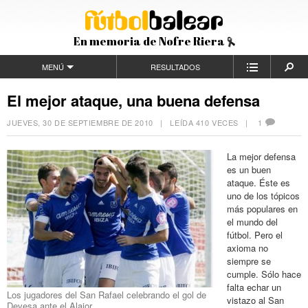
En memoria de Nofre Riera
MENÚ
RESULTADOS
El mejor ataque, una buena defensa
JUEVES, 30 DE SEPTIEMBRE DE 2010
| LEÍDA 410 VECES |
1
La mejor defensa
es un buen
ataque. Éste es
uno de los tópicos
más populares en
el mundo del
fútbol. Pero el
axioma no
siempre se
cumple. Sólo hace
falta echar un
Los jugadores del San Rafael celebrando el gol de
vistazo al San
Devesa ante el Alaior