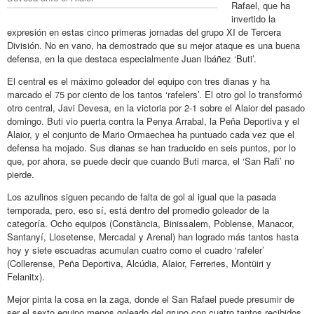
Rafael, que ha
invertido la
expresión en estas cinco primeras jornadas del grupo XI de Tercera
División. No en vano, ha demostrado que su mejor ataque es una buena
defensa, en la que destaca especialmente Juan Ibáñez ‘Buti’.
El central es el máximo goleador del equipo con tres dianas y ha
marcado el 75 por ciento de los tantos ‘rafelers’. El otro gol lo transformó
otro central, Javi Devesa, en la victoria por 2-1 sobre el Alaior del pasado
domingo. Buti vio puerta contra la Penya Arrabal, la Peña Deportiva y el
Alaior, y el conjunto de Mario Ormaechea ha puntuado cada vez que el
defensa ha mojado. Sus dianas se han traducido en seis puntos, por lo
que, por ahora, se puede decir que cuando Buti marca, el ‘San Rafi’ no
pierde.
Los azulinos siguen pecando de falta de gol al igual que la pasada
temporada, pero, eso sí, está dentro del promedio goleador de la
categoría. Ocho equipos (Constància, Binissalem, Poblense, Manacor,
Santanyí, Llosetense, Mercadal y Arenal) han logrado más tantos hasta
hoy y siete escuadras acumulan cuatro como el cuadro ‘rafeler’
(Collerense, Peña Deportiva, Alcúdia, Alaior, Ferreries, Montüiri y
Felanitx).
Mejor pinta la cosa en la zaga, donde el San Rafael puede presumir de
ser el sexto equipo menos goleado del grupo con cuatro tantos recibidos