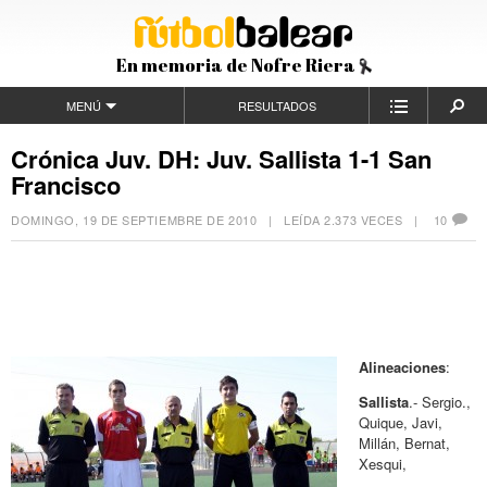
En memoria de Nofre Riera
MENÚ
RESULTADOS
Crónica Juv. DH: Juv. Sallista 1-1 San
Francisco
DOMINGO, 19 DE SEPTIEMBRE DE 2010
| LEÍDA 2.373 VECES |
10
Alineaciones
:
Sallista
.- Sergio.,
Quique, Javi,
Millán, Bernat,
Xesqui,