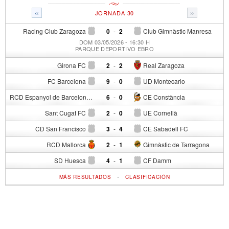
«
»
JORNADA 30
Racing Club Zaragoza
0
-
2
Club Gimnàstic Manresa
DOM 03/05/2026 - 16:30 H
PARQUE DEPORTIVO EBRO
Girona FC
2
-
2
Real Zaragoza
FC Barcelona
9
-
0
UD Montecarlo
RCD Espanyol de Barcelona
6
-
0
CE Constància
Sant Cugat FC
2
-
0
UE Cornellà
CD San Francisco
3
-
4
CE Sabadell FC
RCD Mallorca
2
-
1
Gimnàstic de Tarragona
SD Huesca
4
-
1
CF Damm
-
MÁS RESULTADOS
CLASIFICACIÓN