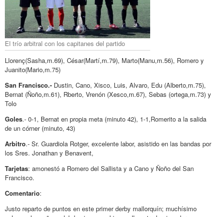
El trío arbitral con los capitanes del partido
Llorenç(Sasha,m.69), César(Martí,m.79), Marto(Manu,m.56), Romero y
Juanito(Mario,m.75)
San Francisco.-
Dustin, Cano, Xisco, Luis, Alvaro, Edu (Alberto,m.75),
Bernat (Ñoño,m.61), Rberto, Vrenón (Xesco,m.67), Sebas (ortega,m.73) y
Tolo
Goles
.- 0-1, Bernat en propia meta (minuto 42), 1-1,Romerito a la salida
de un córner (minuto, 43)
Arbitro
.- Sr. Guardiola Rotger, excelente labor, asistido en las bandas por
los Sres. Jonathan y Benavent,
Tarjetas
: amonestó a Romero del Sallista y a Cano y Ñoño del San
Francisco.
Comentario
:
Justo reparto de puntos en este primer derby mallorquín; muchísimo