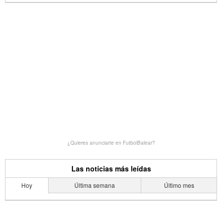
¿Quieres anunciarte en FutbolBalear?
Las noticias más leídas
Hoy
Última semana
Último mes