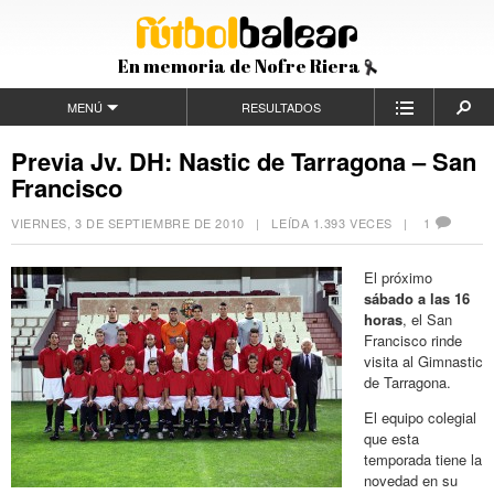
En memoria de Nofre Riera
MENÚ
RESULTADOS
Previa Jv. DH: Nastic de Tarragona – San
Francisco
VIERNES, 3 DE SEPTIEMBRE DE 2010
| LEÍDA 1.393 VECES |
1
El próximo
sábado a las 16
horas
, el San
Francisco rinde
visita al Gimnastic
de Tarragona.
El equipo colegial
que esta
temporada tiene la
novedad en su