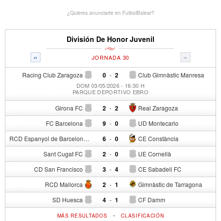
¿Quieres anunciarte en FutbolBalear?
División De Honor Juvenil
«
»
JORNADA 30
Racing Club Zaragoza
0
-
2
Club Gimnàstic Manresa
DOM 03/05/2026 - 16:30 H
PARQUE DEPORTIVO EBRO
Girona FC
2
-
2
Real Zaragoza
FC Barcelona
9
-
0
UD Montecarlo
RCD Espanyol de Barcelona
6
-
0
CE Constància
Sant Cugat FC
2
-
0
UE Cornellà
CD San Francisco
3
-
4
CE Sabadell FC
RCD Mallorca
2
-
1
Gimnàstic de Tarragona
SD Huesca
4
-
1
CF Damm
-
MÁS RESULTADOS
CLASIFICACIÓN