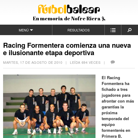
En memoria de Nofre Riera
MENÚ
RESULTADOS
Racing Formentera comienza una nueva
e ilusionante etapa deportiva
MARTES, 17 DE AGOSTO DE 2010
| LEÍDA 694 VECES |
El Racing
Formentera ha
fichado a tres
jugadores para
afrontar con más
garantías la
próxima
temporada del
equipo
formenterés en
Primera B,