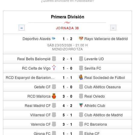
¿Quieres anunciarte en FutbolBalear?
Primera División
«
»
JORNADA 38
Deportivo Alavés
1
-
2
Rayo Vallecano de Madrid
SÁB 23/05/2026 - 21:00 H
MENDIZORROTZA
Real Betis Balompié
2
-
1
Levante UD
RC Celta de Vigo
1
-
0
Sevilla FC
RCD Espanyol de Barcelona
1
-
1
Real Sociedad de Fútbol
Getafe CF
1
-
0
Club Atlético Osasuna
RCD Mallorca
3
-
0
Real Oviedo
Real Madrid CF
4
-
2
Athletic Club
Villarreal CF
5
-
1
Club Atlético de Madrid
Valencia CF
3
-
1
FC Barcelona
Girona FC
1
-
1
Elche CF