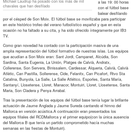
Michael Laudrup ha posado con los más de mil
a las 19: 00 horas
chavales que han desfilado
con el fútbol base
balear desfilando
por el césped de Son Moix. El fútbol base se movilizaba para participar
en este histórico trofeo del verano futbolístico español y que en esta
ocasión no ha faltado a su cita, y ha sido ofrecido íntegramente por IB3
TV.
Como gran novedad ha contado con la participación masiva de una
amplia representación del fútbol formativo de nuestras islas. Los equipos
que acudían a Son Moix eran: Sant Jordi, Campanet, Alcúdia, Son
Sardina, Santa Eugenia, La Unión, Platges de Calvià, Andratx,
Collerense, Son Servera, Binissalem, Cardessar, Alqueria, Calvià, Calvià
Atlètic, Can Pastilla, Sollerense, Cide, Felanitx, Can Picafort, Rtvo Sta
Catalina, Bunyola, La Salle, La Salle Atlético, Esporles, Santa María,
Santanyí, Llosetense, Lloret, Manacor, Montuiri, Lloret, Llosetense, Santa
Maria, Son Cladera y Penya Arrabal.
Tras la presentación de los equipos del fútbol base tenía lugar la brillante
actuación de Jaume Anglada y Jaume Sureda cantando el himno del
Mallorca en versión acústica.A continuación eran presentados los
equipos filiales del RCDMallorca y el primer equipo(con la única ausencia
del Mallorca B que tenía un partido comprometido hacía muchas
semanas en las fiestas de Montuiri).