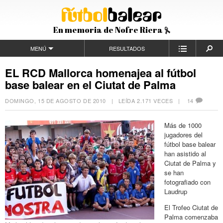
En memoria de Nofre Riera
MENÚ
RESULTADOS
EL RCD Mallorca homenajea al fútbol
base balear en el Ciutat de Palma
DOMINGO, 15 DE AGOSTO DE 2010
| LEÍDA 2.171 VECES |
14
Más de 1000
jugadores del
fútbol base balear
han asistido al
Ciutat de Palma y
se han
fotografiado con
Laudrup
El Trofeo Ciutat de
Palma comenzaba