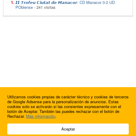
𝙄𝙄 𝙏𝙧𝙤𝙛𝙚𝙪 𝘾𝙞𝙪𝙩𝙖𝙩 𝙙𝙚 𝙈𝙖𝙣𝙖𝙘𝙤𝙧: CD Manacor 0-2 UD
POblense
- 241 visitas
Utilizamos cookies propias de carácter técnico y cookies de terceros
de Google Adsense para la personalización de anuncios. Estas
cookies solo se activarán si las consientes expresamente con el
botón de Aceptar. También las puedes rechazar con el botón de
Rechazar.
Más información
.
© 2009 - 2026 Soluciones Corporativas IP, SL.
Aceptar
Todos los derechos reservados.