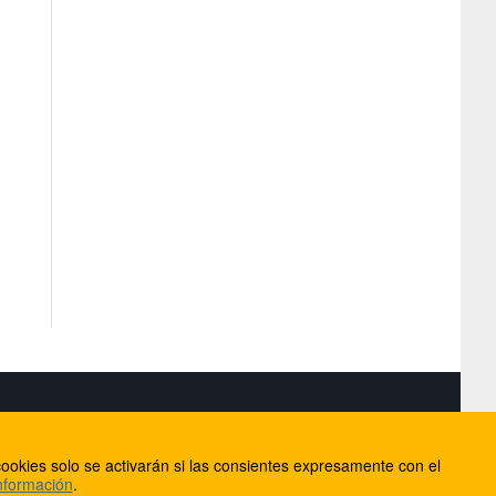
S
ookies solo se activarán si las consientes expresamente con el
lorca
nformación
.
ios