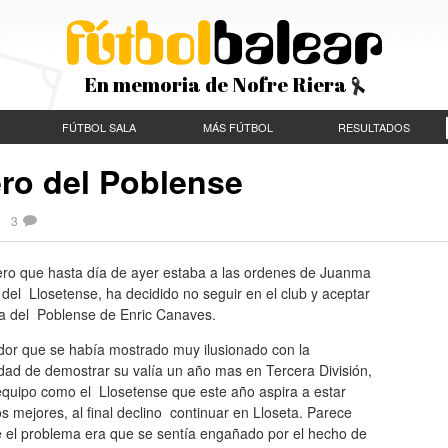
En memoria de Nofre Riera
FÚTBOL SALA
MÁS FÚTBOL
RESULTADOS
ero del Poblense
 |
3
tero que hasta día de ayer estaba a las ordenes de Juanma
del Llosetense, ha decidido no seguir en el club y aceptar
ta del Poblense de Enric Canaves.
ador que se había mostrado muy ilusionado con la
idad de demostrar su valía un año mas en Tercera División,
equipo como el Llosetense que este año aspira a estar
os mejores, al final declino continuar en Lloseta. Parece
e el problema era que se sentía engañado por el hecho de