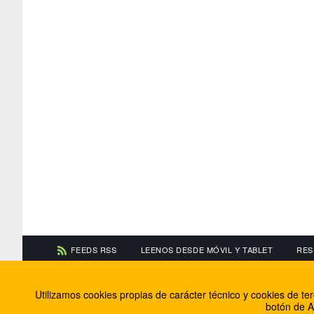
FEEDS RSS
LEENOS DESDE MÓVIL Y TABLET
RES
CONTACTA CON NOSOTROS
ACERCA DE NOSOTR
Utilizamos cookies propias de carácter técnico y cookies de t
Información de contacto
El equipo de FútbolBa
botón de A
Anúnciate en FútbolBalear
Soluciones Corporativ