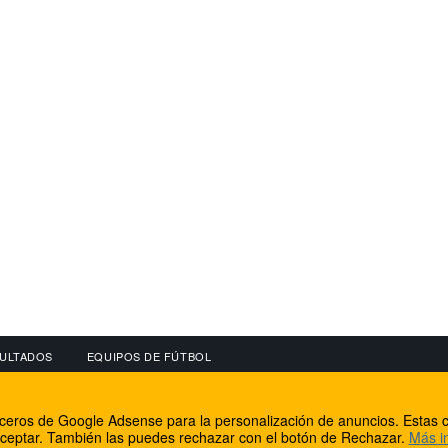
ULTADOS
EQUIPOS DE FÚTBOL
OS
CONECTA CON NOSOTROS
OTROS SERVICIO
erceros de Google Adsense para la personalización de anuncios. Estas c
lear
Facebook
Internet Rural Mal
ceptar. También las puedes rechazar con el botón de Rechazar.
Más i
as IP
Twitter
Registro de domin