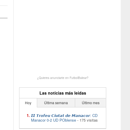
¿Quieres anunciarte en FutbolBalear?
Las noticias más leídas
Hoy
Última semana
Último mes
𝙄𝙄 𝙏𝙧𝙤𝙛𝙚𝙪 𝘾𝙞𝙪𝙩𝙖𝙩 𝙙𝙚 𝙈𝙖𝙣𝙖𝙘𝙤𝙧: CD
Manacor 0-2 UD POblense
- 175 visitas