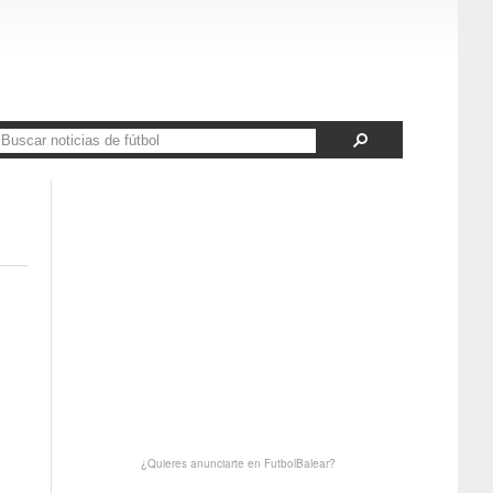
¿Quieres anunciarte en FutbolBalear?