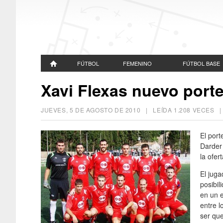
FÚTBOL
FEMENINO
FÚTBOL BASE
Xavi Flexas nuevo port
JUEVES, 5 DE AGOSTO DE 2010
| LEÍDA 1.208 VECES
El por
Darder 
la ofer
El jug
posibil
en un 
entre l
ser qu