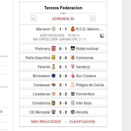
Tercera Federacion
«
»
JORNADA 34
Manacor
1
-
1
R.C.D. Mallorca Sad "B"
SÁB 09/05/2026 - 15:00 H
NA CAPELLERA (MANACOR) F-11
Portmany
0
-
1
Rotlet-molinar
Peña Deportiva
2
-
0
Collerense
Felanitx
2
-
1
Santanyi
Binissalem
2
-
0
Son Cladera
Cardassar
3
-
1
Platges de Calvia
Llosetense
2
-
2
Formentera
Constancia
3
-
0
Inter Ibiza
la
CE Mercadal
3
-
2
Alcudia
-
MÁS RESULTADOS
CLASIFICACIÓN