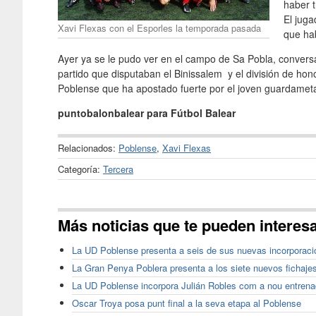
haber t
El jug
Xavi Flexas con el Esporles la temporada pasada
que ha
Ayer ya se le pudo ver en el campo de Sa Pobla, convers
partido que disputaban el Binissalem y el división de hon
Poblense que ha apostado fuerte por el joven guardamet
puntobalonbalear para Fútbol Balear
Relacionados:
Poblense
,
Xavi Flexas
Categoría:
Tercera
Más noticias que te pueden interes
La UD Poblense presenta a seis de sus nuevas incorporaci
La Gran Penya Poblera presenta a los siete nuevos fichaje
La UD Poblense incorpora Julián Robles com a nou entrenad
Oscar Troya posa punt final a la seva etapa al Poblense