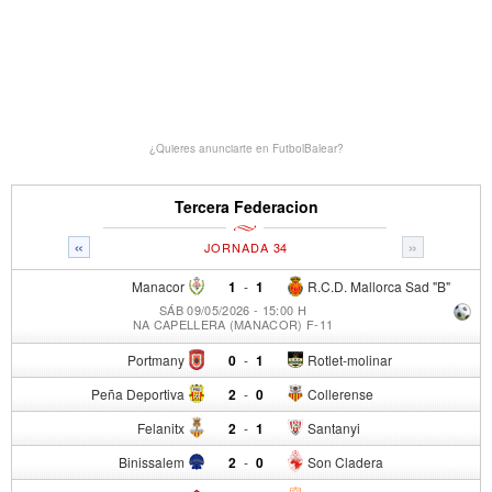
¿Quieres anunciarte en FutbolBalear?
Tercera Federacion
«
»
JORNADA 34
Manacor
1
-
1
R.C.D. Mallorca Sad "B"
SÁB 09/05/2026 - 15:00 H
NA CAPELLERA (MANACOR) F-11
Portmany
0
-
1
Rotlet-molinar
Peña Deportiva
2
-
0
Collerense
Felanitx
2
-
1
Santanyi
Binissalem
2
-
0
Son Cladera