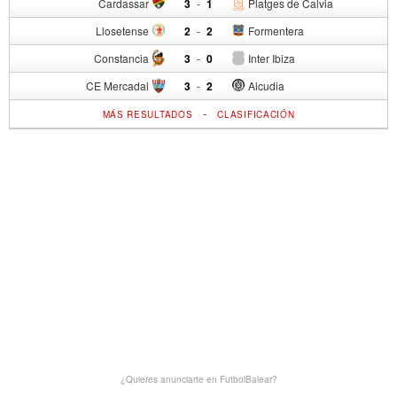
Cardassar
3
-
1
Platges de Calvia
Llosetense
2
-
2
Formentera
Constancia
3
-
0
Inter Ibiza
CE Mercadal
3
-
2
Alcudia
-
MÁS RESULTADOS
CLASIFICACIÓN
¿Quieres anunciarte en FutbolBalear?