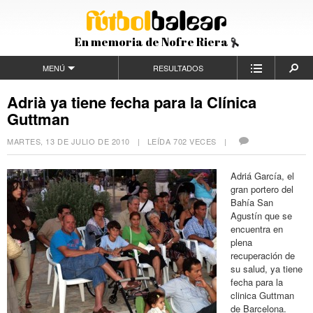
En memoria de Nofre Riera
MENÚ
RESULTADOS
Adrià ya tiene fecha para la Clínica
Guttman
MARTES, 13 DE JULIO DE 2010
| LEÍDA 702 VECES |
Adriá García, el
gran portero del
Bahía San
Agustín que se
encuentra en
plena
recuperación de
su salud, ya tiene
fecha para la
clinica Guttman
de Barcelona.