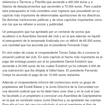
referencia a Técnicos y Plantilla que asciende a 450.000 euros y a
Gastos de desplazamientos que ascienden a 70.000 euros. Para cuadrar
este presupuesto el club considera unos ingresos que procederán en su
capítulo más importante de determinadas aportaciones de los directivos.
De distintas instituciones públicas y de otros capítulos importantes como
son los que se refieren a socios y publicidad.
Un presupuesto que fue aprobado por un centenar de socios que
acudieron a la Asamblea General del club y en la que además se liquidó
el presupuesto de la temporada finalizada con un déficit de 65.500 euros,
una cantidad que fue asumida por el presidente Fernando Crepí
En otro orden de cosas el vicepresidente Tomeu Salas dio a conocer la
situación judicial del club. En este capítulo el hecho más importante es el
pago del embargo puesto por el ex presidente Damiá Estelrich que
asciende a 20.000 euros de los cuales Estelrich ya ha cobrado 5.000 de
una subvención que iba dirigida al fútbol base. El presidente Fernando
Crespi ha asumido el pago de los 15.000 euros restantes.
Además el vicepresidente informó del contencioso entre un grupo de
propietarios del Estadi Balear y la Junta Directiva de la Comunidad con
una decisión judicial que se ha dado hace unos días y en la cual el juez
ha facultado a un propietario a convocar una Asamblea de Copropietarios
en la que se nombrará nueva Junta Directiva y se aprobarán las cuentas.
Para ello el juez del caso ha solicitado al actual presidente el libro de