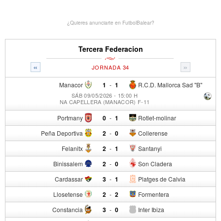
¿Quieres anunciarte en FutbolBalear?
Tercera Federacion
«
»
JORNADA 34
Manacor
1
-
1
R.C.D. Mallorca Sad "B"
SÁB 09/05/2026 - 15:00 H
NA CAPELLERA (MANACOR) F-11
Portmany
0
-
1
Rotlet-molinar
Peña Deportiva
2
-
0
Collerense
Felanitx
2
-
1
Santanyi
Binissalem
2
-
0
Son Cladera
Cardassar
3
-
1
Platges de Calvia
Llosetense
2
-
2
Formentera
Constancia
3
-
0
Inter Ibiza