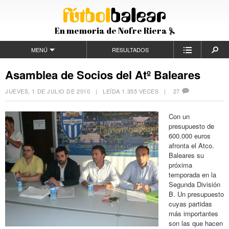
En memoria de Nofre Riera
MENÚ
RESULTADOS
Asamblea de Socios del Atº Baleares
JUEVES, 1 DE JULIO DE 2010
| LEÍDA 1.355 VECES |
27
Con un
presupuesto de
600.000 euros
afronta el Atco.
Baleares su
próxima
temporada en la
Segunda División
B. Un presupuesto
cuyas partidas
más importantes
son las que hacen