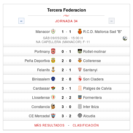
Tercera Federacion
«
»
JORNADA 34
Manacor
1
-
1
R.C.D. Mallorca Sad "B"
SÁB 09/05/2026 - 15:00 H
NA CAPELLERA (MANACOR) F-11
Portmany
0
-
1
Rotlet-molinar
Peña Deportiva
2
-
0
Collerense
Felanitx
2
-
1
Santanyi
Binissalem
2
-
0
Son Cladera
Cardassar
3
-
1
Platges de Calvia
Llosetense
2
-
2
Formentera
Constancia
3
-
0
Inter Ibiza
CE Mercadal
3
-
2
Alcudia
-
MÁS RESULTADOS
CLASIFICACIÓN