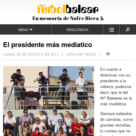
En memoria de Nofre Riera
MENÚ
RESULTADOS
El presidente más mediatico
LUNES, 22 DE AGOSTO DE 2011
| LEÍDA 687 VECES |
En cuanto a
directivas con su
presidente a la
cabeza, podemos
decir, que la del
Atº Baleares es la
más mediática.
Siempre rodeados
de cámaras, como
grandes estrellas,
lo curioso que no