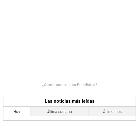
¿Quieres anunciarte en FutbolBalear?
Las noticias más leídas
Hoy
Última semana
Último mes