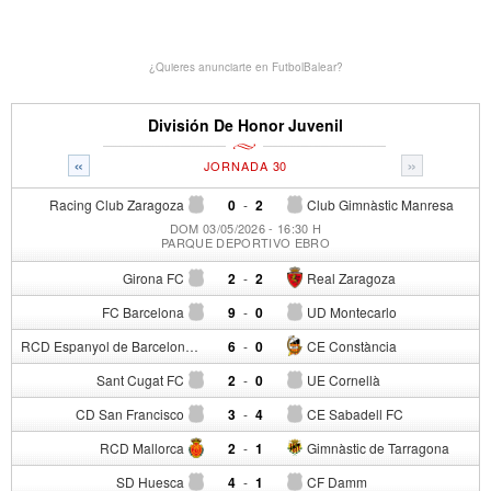
¿Quieres anunciarte en FutbolBalear?
División De Honor Juvenil
«
»
JORNADA 30
Racing Club Zaragoza
0
-
2
Club Gimnàstic Manresa
DOM 03/05/2026 - 16:30 H
PARQUE DEPORTIVO EBRO
Girona FC
2
-
2
Real Zaragoza
FC Barcelona
9
-
0
UD Montecarlo
RCD Espanyol de Barcelona
6
-
0
CE Constància
Sant Cugat FC
2
-
0
UE Cornellà
CD San Francisco
3
-
4
CE Sabadell FC
RCD Mallorca
2
-
1
Gimnàstic de Tarragona
SD Huesca
4
-
1
CF Damm