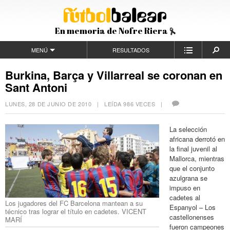
En memoria de Nofre Riera
MENÚ
RESULTADOS
Burkina, Barça y Villarreal se coronan en
Sant Antoni
LUNES, 28 DE JUNIO DE 2010
| LEÍDA 986 VECES |
La selección
africana derrotó en
la final juvenil al
Mallorca, mientras
que el conjunto
azulgrana se
impuso en
cadetes al
Los jugadores del FC Barcelona mantean a su
Espanyol – Los
técnico tras lograr el título en cadetes. VICENT
castellonenses
MARÍ
fueron campeones