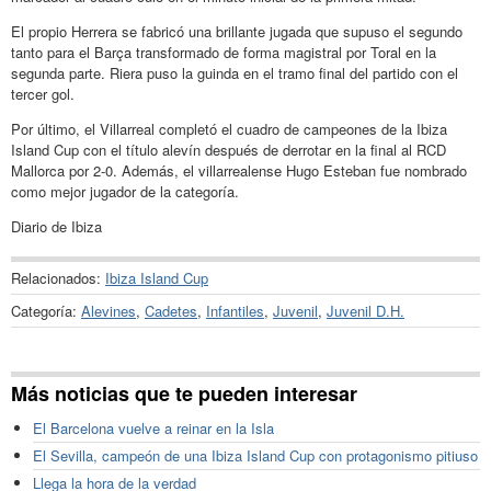
El propio Herrera se fabricó una brillante jugada que supuso el segundo
tanto para el Barça transformado de forma magistral por Toral en la
segunda parte. Riera puso la guinda en el tramo final del partido con el
tercer gol.
Por último, el Villarreal completó el cuadro de campeones de la Ibiza
Island Cup con el título alevín después de derrotar en la final al RCD
Mallorca por 2-0. Además, el villarrealense Hugo Esteban fue nombrado
como mejor jugador de la categoría.
Diario de Ibiza
Relacionados:
Ibiza Island Cup
Categoría:
Alevines
,
Cadetes
,
Infantiles
,
Juvenil
,
Juvenil D.H.
Más noticias que te pueden interesar
El Barcelona vuelve a reinar en la Isla
El Sevilla, campeón de una Ibiza Island Cup con protagonismo pitiuso
Llega la hora de la verdad