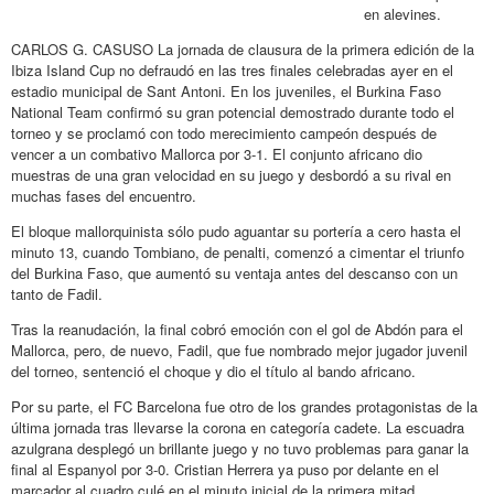
en alevines.
CARLOS G. CASUSO La jornada de clausura de la primera edición de la
Ibiza Island Cup no defraudó en las tres finales celebradas ayer en el
estadio municipal de Sant Antoni. En los juveniles, el Burkina Faso
National Team confirmó su gran potencial demostrado durante todo el
torneo y se proclamó con todo merecimiento campeón después de
vencer a un combativo Mallorca por 3-1. El conjunto africano dio
muestras de una gran velocidad en su juego y desbordó a su rival en
muchas fases del encuentro.
El bloque mallorquinista sólo pudo aguantar su portería a cero hasta el
minuto 13, cuando Tombiano, de penalti, comenzó a cimentar el triunfo
del Burkina Faso, que aumentó su ventaja antes del descanso con un
tanto de Fadil.
Tras la reanudación, la final cobró emoción con el gol de Abdón para el
Mallorca, pero, de nuevo, Fadil, que fue nombrado mejor jugador juvenil
del torneo, sentenció el choque y dio el título al bando africano.
Por su parte, el FC Barcelona fue otro de los grandes protagonistas de la
última jornada tras llevarse la corona en categoría cadete. La escuadra
azulgrana desplegó un brillante juego y no tuvo problemas para ganar la
final al Espanyol por 3-0. Cristian Herrera ya puso por delante en el
marcador al cuadro culé en el minuto inicial de la primera mitad.