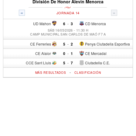
División De Honor Alevin Menorca
«
»
JORNADA 14
UD Mahon
6
-
3
CD Menorca
SÁB 16/05/2026 - 11:30 H
CAMP MUNICIPAL SAN CARLOS DE MAÓ F7 A
CE Ferreries
5
-
2
Penya Ciutadella Esportiva
CE Alaior
0
-
1
CE Mercadal
CCE Sant Lluis
5
-
7
Ciutadella C.E.
-
MÁS RESULTADOS
CLASIFICACIÓN