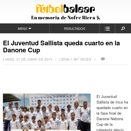
En memoria de Nofre Riera
MENÚ
RESULTADOS
El Juventud Sallista queda cuarto en la
Danone Cup
LUNES, 21 DE JUNIO DE 2010
| LEÍDA 1.367 VECES |
El Juventud
Sallista de Inca ha
quedado cuarto en
la fase final de
Danone Nations
Cup de la
categoría alevín