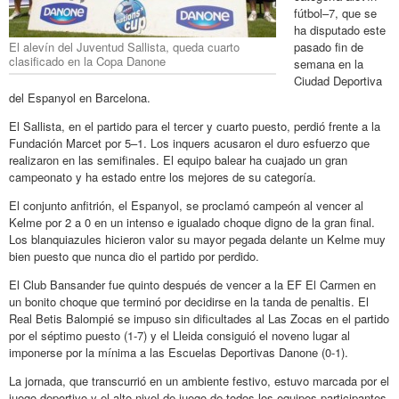
fútbol–7, que se
ha disputado este
El alevín del Juventud Sallista, queda cuarto
pasado fin de
clasificado en la Copa Danone
semana en la
Ciudad Deportiva
del Espanyol en Barcelona.
El Sallista, en el partido para el tercer y cuarto puesto, perdió frente a la
Fundación Marcet por 5–1. Los inquers acusaron el duro esfuerzo que
realizaron en las semifinales. El equipo balear ha cuajado un gran
campeonato y ha estado entre los mejores de su categoría.
El conjunto anfitrión, el Espanyol, se proclamó campeón al vencer al
Kelme por 2 a 0 en un intenso e igualado choque digno de la gran final.
Los blanquiazules hicieron valor su mayor pegada delante un Kelme muy
bien puesto que nunca dio el partido por perdido.
El Club Bansander fue quinto después de vencer a la EF El Carmen en
un bonito choque que terminó por decidirse en la tanda de penaltis. El
Real Betis Balompié se impuso sin dificultades al Las Zocas en el partido
por el séptimo puesto (1-7) y el Lleida consiguió el noveno lugar al
imponerse por la mínima a las Escuelas Deportivas Danone (0-1).
La jornada, que transcurrió en un ambiente festivo, estuvo marcada por el
juego deportivo y el alto nivel de juego de todos los equipos participantes,