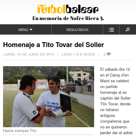
En memoria de Nofre Riera
MENÚ
RESULTADOS
Homenaje a Tito Tovar del Soller
LUNES, 14 DE JUNIO DE 2010
| LEÍDA 1.016 VECES |
2
El sábado día 12
en el Camp d’en
Maiol se celebró
un partido
homenaje al ex
capitán del Soller
Tito Tovar, donde
no faltaron
antiguos
compañeros que
no se quisieron
Hasta siempre Tito
perder dar el adiós