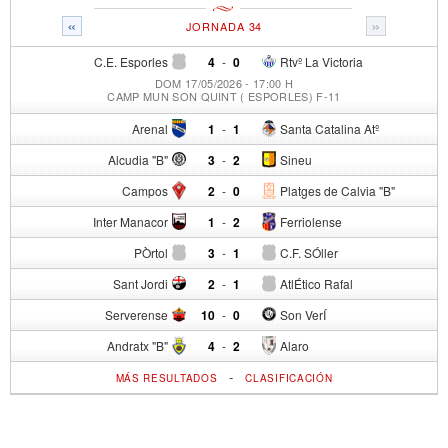
«
»
JORNADA 34
C.E. Esporles
4
-
0
Rtvº La Victoria
DOM 17/05/2026 - 17:00 H
CAMP MUN SON QUINT ( ESPORLES) F-11
Arenal
1
-
1
Santa Catalina Atº
Alcudia "B"
3
-
2
Sineu
Campos
2
-
0
Platges de Calvia "B"
Inter Manacor
1
-
2
Ferriolense
PÒrtol
3
-
1
C.F. SÓller
Sant Jordi
2
-
1
AtlÉtico Rafal
Serverense
10
-
0
Son VerÍ
Andratx "B"
4
-
2
Alaro
-
MÁS RESULTADOS
CLASIFICACIÓN