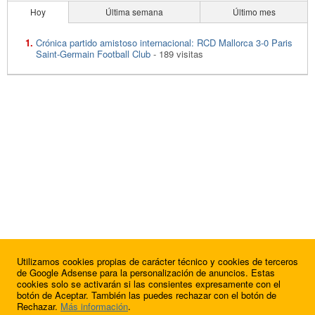
Hoy
Última semana
Último mes
Crónica partido amistoso internacional: RCD Mallorca 3-0 Paris
Saint-Germain Football Club
- 189 visitas
Utilizamos cookies propias de carácter técnico y cookies de terceros
de Google Adsense para la personalización de anuncios. Estas
cookies solo se activarán si las consientes expresamente con el
botón de Aceptar. También las puedes rechazar con el botón de
Rechazar.
Más información
.