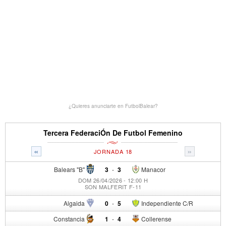
¿Quieres anunciarte en FutbolBalear?
Tercera FederaciÓn De Futbol Femenino
«
»
JORNADA 18
Balears "B"
3
-
3
Manacor
DOM 26/04/2026 - 12:00 H
SON MALFERIT F-11
Algaida
0
-
5
Independiente C/R
Constancia
1
-
4
Collerense