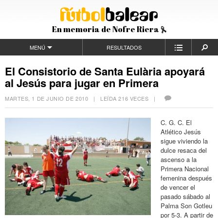
En memoria de Nofre Riera
MENÚ
RESULTADOS
El Consistorio de Santa Eulària apoyará
al Jesús para jugar en Primera
MARTES, 1 DE JUNIO DE 2010
| LEÍDA 216 VECES |
C. G. C. El
Atlético Jesús
sigue viviendo la
dulce resaca del
ascenso a la
Primera Nacional
femenina después
de vencer el
pasado sábado al
Palma Son Gotleu
por 5-3. A partir de