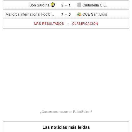
Son Sardina
5
-
1
Ciutadella C.E.
Mallorca International Football Club del S.p.
7
-
0
CCE Sant Lluis
-
MÁS RESULTADOS
CLASIFICACIÓN
¿Quieres anunciarte en FutbolBalear?
Las noticias más leídas