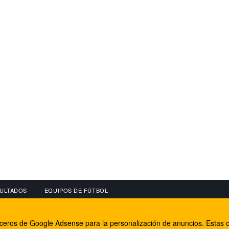
ULTADOS
EQUIPOS DE FÚTBOL
OS
CONECTA CON NOSOTROS
OTROS SERVICIO
erceros de Google Adsense para la personalización de anuncios. Estas c
lear
Facebook
Internet Rural Mal