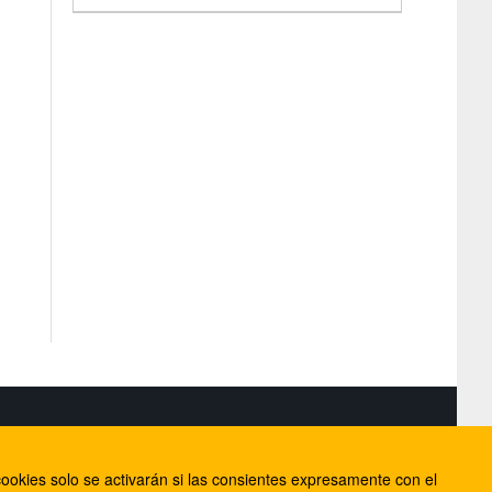
S
ookies solo se activarán si las consientes expresamente con el
lorca