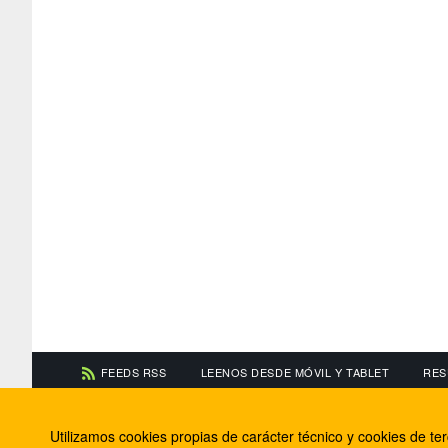
FEEDS RSS
LEENOS DESDE MÓVIL Y TABLET
RES
CONTACTA CON NOSOTROS
ACERCA DE NOSOTR
Utilizamos cookies propias de carácter técnico y cookies de t
Información de contacto
El equipo de FútbolBa