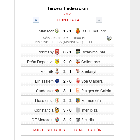
Tercera Federacion
«
»
JORNADA 34
Manacor
1
-
1
R.C.D. Mallorca Sad "B"
SÁB 09/05/2026 - 15:00 H
NA CAPELLERA (MANACOR) F-11
Portmany
0
-
1
Rotlet-molinar
Peña Deportiva
2
-
0
Collerense
Felanitx
2
-
1
Santanyi
Binissalem
2
-
0
Son Cladera
Cardassar
3
-
1
Platges de Calvia
Llosetense
2
-
2
Formentera
Constancia
3
-
0
Inter Ibiza
CE Mercadal
3
-
2
Alcudia
-
MÁS RESULTADOS
CLASIFICACIÓN