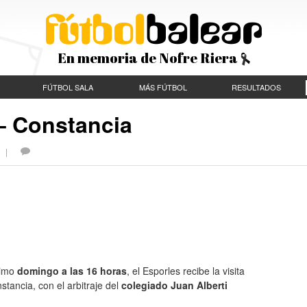
En memoria de Nofre Riera
FÚTBOL SALA
MÁS FÚTBOL
RESULTADOS
 – Constancia
S |
ximo
domingo a las 16 horas
, el Esporles recibe la visita
stancia, con el arbitraje del
colegiado Juan Alberti