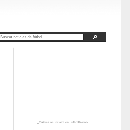
¿Quieres anunciarte en FutbolBalear?