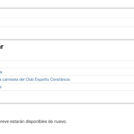
ar
ia
la camiseta del Club Esportiu Constància
e
reve estarán disponibles de nuevo.