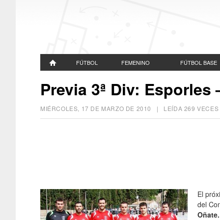
FÚTBOL
FEMENINO
FÚTBOL BASE
Previa 3ª Div: Esporles
MIÉRCOLES, 17 DE MARZO DE 2010
| LEÍDA 269 VECE
El pró
del Con
Oñate.