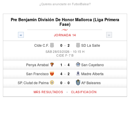
¿Quieres anunciarte en FutbolBalear?
Pre Benjamin División De Honor Mallorca (Liga Primera
Fase)
«
»
JORNADA 14
Cide C.F.
0
-
2
SD La Salle
SÁB 28/03/2026 - 10:15 H
CIDE F-7 B
Penya Arrabal
1
-
4
San Cayetano
San Francisco
4
-
2
Madre Alberta
SP. Ciutat de Palma
0
-
0
Atº Baleares
-
MÁS RESULTADOS
CLASIFICACIÓN