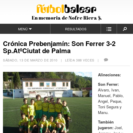
En memoria de Nofre Riera
MENÚ
RESULTADOS
Crónica Prebenjamín: Son Ferrer 3-2
Sp.AtºCiutat de Palma
SÁBADO, 13 DE MARZO DE 2010
| LEÍDA 388 VECES |
Alineciones:
Son Ferrer:
Alvaro, Ivan,
Manuel, Pablo,
Angel, Peque,
Toni Segura y
Manu.
También
jugaron:
Joel,