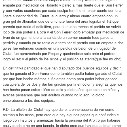
empate por mediación de Roberto y parecía mas fuerte que el Son Ferrer
y con varias ocasiones por cada equipo termino el tercer cuarto con una
ligera superioridad del Ciutat, el cuarto y ultimo cuarto empezó con un
gran gol de Jhonatan que de un chute fuera del área lograba el 1-2 que
parecía que seria el definitivo, pero ni mucho menos el partido se volvió
loco de una portería a otra y el Son Ferrer logro empatar por mediación de
Ivan de un gran chute a la salida de un corner cuando todo parecía
perdido y cuando ya se tenia que terminar el partido con un empate a dos
goles fue entonces cuando en una perdida de balón de un jugador del
Ciutat fue aprovechada por Peque y quedándose solo ante el portero
logro el 3-2 y el jubilo de los niños y el publico asistente(que fue mucho).
En definitiva partidazo el que han disputado dos buenos equipos y decir
que ha ganado el Son Ferrer como también podía haber ganado el Ciutat
por que han hecho méritos suficientes como para poder haber ganado
cualquiera de los dos y dar las gracias por la emoción y alegrías que nos
han hecho pasar estos niños de seis y siete años que solo son niños y
aveces pensamos que son adultos cuando no lo son, lo dicho
enhorabuena a los dos equipos.
P.D. La afición del Ciutat hay que darle la enhorabuena de ver como
animan a los niños, pero creo que hay algunos papas que confunden el
juego con insultos y amenazas hacia la persona del Arbitro por haberse
equivocado o no en una jugada, lo dicho creo que hay que animar como