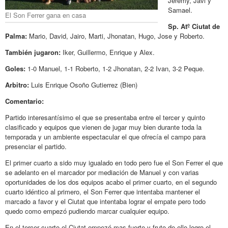
Jeremy, Javi y
Samael.
El Son Ferrer gana en casa
Sp. Atº Ciutat de
Palma:
Mario, David, Jairo, Marti, Jhonatan, Hugo, Jose y Roberto.
También jugaron:
Iker, Guillermo, Enrique y Alex.
Goles:
1-0 Manuel, 1-1 Roberto, 1-2 Jhonatan, 2-2 Ivan, 3-2 Peque.
Arbitro:
Luis Enrique Osoño Gutierrez (Bien)
Comentario:
Partido interesantísimo el que se presentaba entre el tercer y quinto
clasificado y equipos que vienen de jugar muy bien durante toda la
temporada y un ambiente espectacular el que ofrecía el campo para
presenciar el partido.
El primer cuarto a sido muy igualado en todo pero fue el Son Ferrer el que
se adelanto en el marcador por mediación de Manuel y con varias
oportunidades de los dos equipos acabo el primer cuarto, en el segundo
cuarto idéntico al primero, el Son Ferrer que intentaba mantener el
marcado a favor y el Ciutat que intentaba lograr el empate pero todo
quedo como empezó pudiendo marcar cualquier equipo.
En el tercer cuarto el Ciutat empezó mas fuerte y fruto de ello logro el