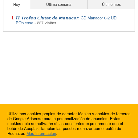
Hoy
Última semana
Último mes
𝙄𝙄 𝙏𝙧𝙤𝙛𝙚𝙪 𝘾𝙞𝙪𝙩𝙖𝙩 𝙙𝙚 𝙈𝙖𝙣𝙖𝙘𝙤𝙧: CD Manacor 0-2 UD
POblense
- 237 visitas
Utilizamos cookies propias de carácter técnico y cookies de terceros
de Google Adsense para la personalización de anuncios. Estas
cookies solo se activarán si las consientes expresamente con el
botón de Aceptar. También las puedes rechazar con el botón de
Rechazar.
Más información
.