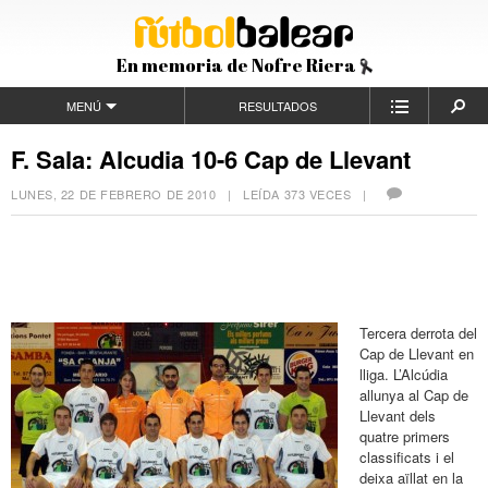
En memoria de Nofre Riera
MENÚ
RESULTADOS
F. Sala: Alcudia 10-6 Cap de Llevant
LUNES, 22 DE FEBRERO DE 2010
| LEÍDA 373 VECES |
Tercera derrota del
Cap de Llevant en
lliga. L’Alcúdia
allunya al Cap de
Llevant dels
quatre primers
classificats i el
deixa aïllat en la