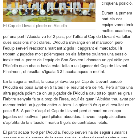
cinquena posició.
Durant la primera
part els dos
equips varen tenir
El Cap de Llevant pierde en Alcudia
moltes ocasions,
per una part l’Alcúdia va fer 2 pals, per l’altra el Cap de Llevant va fallar
dues ocasions molt clares. L’Alcúdia s’avança en el marcador, però
l’equip serverí reacciona marcant 2 gols i capgirant el marcador. Hi
trobam 2 jugades molt polèmiques on els àrbitres xiularen una sessió
inexistent al porter de l’equip de Son Servera i donaren un gol vàlid per
l’Alcúdia quan abans havia estat falta a un jugador del Cap de Llevant.
Finalment, el resultat s’iguala 3-3 i acaba aquesta meitat.
En la segona meitat, la cosa pintava bé pel Cap de Llevant perquè
l’Alcúdia es posa aviat en 5 faltes i el resultat era de 4-5. Però arriba una
altra jugada polèmica on un jugador de l’Alcúdia cau totsol quan es gira i
l’àrbitre senyala falta a prop de l’àrea, aquí és quan l’Alcúdia treu aviat per
marcar tenint un jugador estès al terra. La qüestió és que el resultat es
posa 5-5. A partir d’aquí el Cap de Llevant perd el nord, no enllaça
jugades col·lectives i perd pilotes absurdes. Llavors l’equip alcudienc
s’aprofita de la situació i marca 5 gols de contratacs letals.
El partit acaba 10-6 per l’Acúdia, l’equip serverí ha de seguir sumant i
esperar que els equips de la zona alta de la classificació perdin punts.