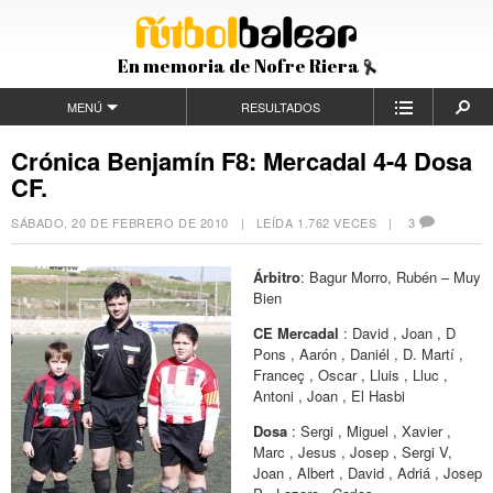
En memoria de Nofre Riera
MENÚ
RESULTADOS
Crónica Benjamín F8: Mercadal 4-4 Dosa
CF.
SÁBADO, 20 DE FEBRERO DE 2010
| LEÍDA 1.762 VECES |
3
Árbitro
: Bagur Morro, Rubén – Muy
Bien
CE Mercadal
: David , Joan , D
Pons , Aarón , Daniél , D. Martí ,
Franceç , Oscar , Lluis , Lluc ,
Antoni , Joan , El Hasbi
Dosa
: Sergi , Miguel , Xavier ,
Marc , Jesus , Josep , Sergi V,
Joan , Albert , David , Adriá , Josep