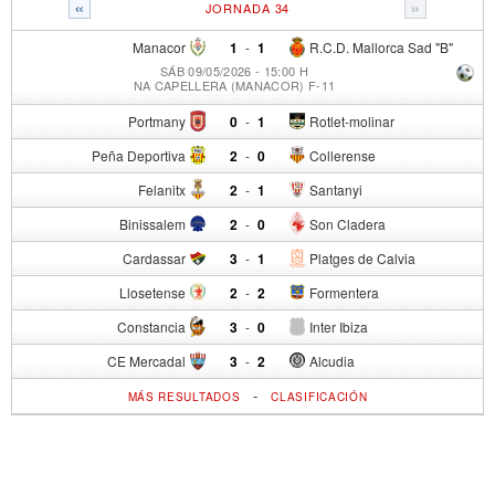
«
»
JORNADA 34
Manacor
1
-
1
R.C.D. Mallorca Sad "B"
SÁB 09/05/2026 - 15:00 H
NA CAPELLERA (MANACOR) F-11
Portmany
0
-
1
Rotlet-molinar
Peña Deportiva
2
-
0
Collerense
Felanitx
2
-
1
Santanyi
Binissalem
2
-
0
Son Cladera
Cardassar
3
-
1
Platges de Calvia
Llosetense
2
-
2
Formentera
Constancia
3
-
0
Inter Ibiza
CE Mercadal
3
-
2
Alcudia
-
MÁS RESULTADOS
CLASIFICACIÓN