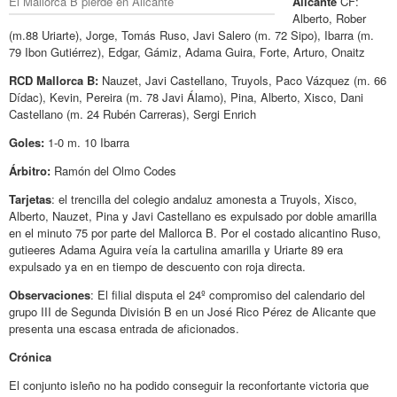
El Mallorca B pierde en Alicante
Alicante
CF:
Alberto, Rober
(m.88 Uriarte), Jorge, Tomás Ruso, Javi Salero (m. 72 Sipo), Ibarra (m.
79 Ibon Gutiérrez), Edgar, Gámiz, Adama Guira, Forte, Arturo, Onaitz
RCD Mallorca B:
Nauzet, Javi Castellano, Truyols, Paco Vázquez (m. 66
Dídac), Kevin, Pereira (m. 78 Javi Álamo), Pina, Alberto, Xisco, Dani
Castellano (m. 24 Rubén Carreras), Sergi Enrich
Goles:
1-0 m. 10 Ibarra
Árbitro:
Ramón del Olmo Codes
Tarjetas
: el trencilla del colegio andaluz amonesta a Truyols, Xisco,
Alberto, Nauzet, Pina y Javi Castellano es expulsado por doble amarilla
en el minuto 75 por parte del Mallorca B. Por el costado alicantino Ruso,
gutieeres Adama Aguira veía la cartulina amarilla y Uriarte 89 era
expulsado ya en en tiempo de descuento con roja directa.
Observaciones
: El filial disputa el 24º compromiso del calendario del
grupo III de Segunda División B en un José Rico Pérez de Alicante que
presenta una escasa entrada de aficionados.
Crónica
El conjunto isleño no ha podido conseguir la reconfortante victoria que