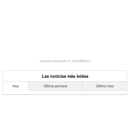
¿Quieres anunciarte en FutbolBalear?
Las noticias más leídas
Hoy
Última semana
Último mes