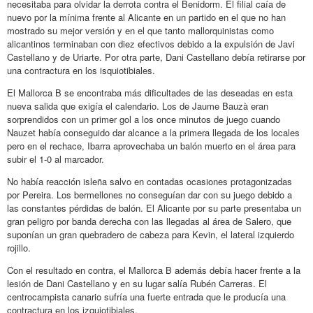
necesitaba para olvidar la derrota contra el Benidorm. El filial caía de
nuevo por la mínima frente al Alicante en un partido en el que no han
mostrado su mejor versión y en el que tanto mallorquinistas como
alicantinos terminaban con diez efectivos debido a la expulsión de Javi
Castellano y de Uriarte. Por otra parte, Dani Castellano debía retirarse por
una contractura en los isquiotibiales.
El Mallorca B se encontraba más dificultades de las deseadas en esta
nueva salida que exigía el calendario. Los de Jaume Bauzà eran
sorprendidos con un primer gol a los once minutos de juego cuando
Nauzet había conseguido dar alcance a la primera llegada de los locales
pero en el rechace, Ibarra aprovechaba un balón muerto en el área para
subir el 1-0 al marcador.
No había reacción isleña salvo en contadas ocasiones protagonizadas
por Pereira. Los bermellones no conseguían dar con su juego debido a
las constantes pérdidas de balón. El Alicante por su parte presentaba un
gran peligro por banda derecha con las llegadas al área de Salero, que
suponían un gran quebradero de cabeza para Kevin, el lateral izquierdo
rojillo.
Con el resultado en contra, el Mallorca B además debía hacer frente a la
lesión de Dani Castellano y en su lugar salía Rubén Carreras. El
centrocampista canario sufría una fuerte entrada que le producía una
contractura en los izquiotibiales.