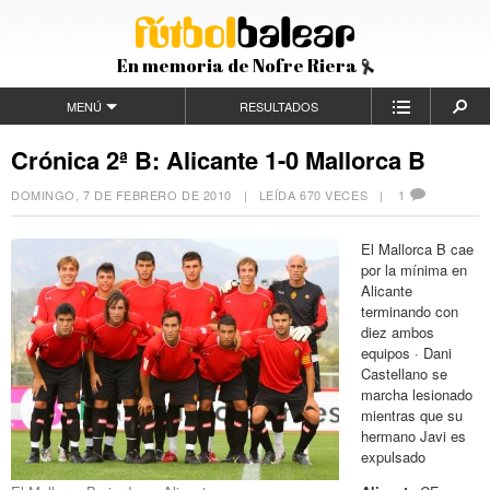
En memoria de Nofre Riera
MENÚ
RESULTADOS
Crónica 2ª B: Alicante 1-0 Mallorca B
DOMINGO, 7 DE FEBRERO DE 2010
| LEÍDA 670 VECES |
1
El Mallorca B cae
por la mínima en
Alicante
terminando con
diez ambos
equipos · Dani
Castellano se
marcha lesionado
mientras que su
hermano Javi es
expulsado