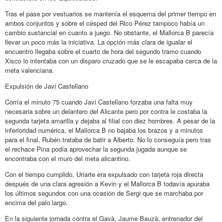
Tras el pase por vestuarios se mantenía el esquema del primer tiempo en
ambos conjuntos y sobre el césped del Rico Pérez tampoco había un
cambio sustancial en cuanto a juego. No obstante, el Mallorca B parecía
llevar un poco más la iniciativa. La opción más clara de igualar el
encuentro llegaba sobre el cuarto de hora del segundo tramo cuando
Xisco lo intentaba con un disparo cruzado que se le escapaba cerca de la
meta valenciana.
Expulsión de Javi Castellano
Corría el minuto 75 cuando Javi Castellano forzaba una falta muy
necesaria sobre un delantero del Alicante pero por contra le costaba la
segunda tarjeta amarilla y dejaba al filial con diez hombres. A pesar de la
inferioridad numérica, el Mallorca B no bajaba los brazos y a minutos
para el final, Rubén trataba de batir a Alberto. No lo conseguía pero tras
el rechace Pina podía aprovechar la segunda jugada aunque se
encontraba con el muro del meta alicantino.
Con el tiempo cumplido, Uriarte era expulsado con tarjeta roja directa
después de una clara agresión a Kevin y el Mallorca B todavía apuraba
los últimos segundos con una ocasión de Sergi que se marchaba por
encima del palo largo.
En la siguiente jornada contra el Gavà, Jaume Bauzà, entrenador del