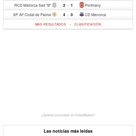
RCD Mallorca Sad "B"
2
-
1
Portmany
SP. Atº Ciutat de Palma
4
-
0
CD Menorca
-
MÁS RESULTADOS
CLASIFICACIÓN
¿Quieres anunciarte en FutbolBalear?
Las noticias más leídas