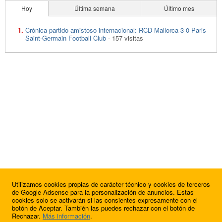
Hoy
Última semana
Último mes
Crónica partido amistoso internacional: RCD Mallorca 3-0 Paris
Saint-Germain Football Club
- 157 visitas
Utilizamos cookies propias de carácter técnico y cookies de terceros
de Google Adsense para la personalización de anuncios. Estas
cookies solo se activarán si las consientes expresamente con el
botón de Aceptar. También las puedes rechazar con el botón de
Rechazar.
Más información
.