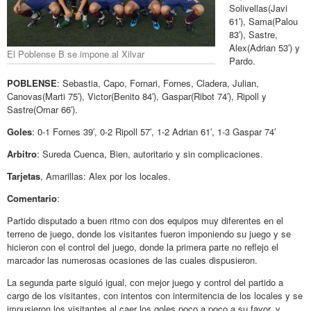
Solivellas(Javi
61′), Sama(Palou
83′), Sastre,
Alex(Adrian 53′) y
El Poblense B se impone al Xilvar
Pardo.
POBLENSE
: Sebastia, Capo, Fornari, Fornes, Cladera, Julian,
Canovas(Marti 75′), Victor(Benito 84′), Gaspar(Ribot 74′), Ripoll y
Sastre(Omar 66′).
Goles
: 0-1 Fornes 39′, 0-2 Ripoll 57′, 1-2 Adrian 61′, 1-3 Gaspar 74′
Arbitro
: Sureda Cuenca, Bien, autoritario y sin complicaciones.
Tarjetas
, Amarillas: Alex por los locales.
Comentario
:
Partido disputado a buen ritmo con dos equipos muy diferentes en el
terreno de juego, donde los visitantes fueron imponiendo su juego y se
hicieron con el control del juego, donde la primera parte no reflejo el
marcador las numerosas ocasiones de las cuales dispusieron.
La segunda parte siguió igual, con mejor juego y control del partido a
cargo de los visitantes, con intentos con intermitencia de los locales y se
impusieron los visitantes al caer los goles poco a poco a su favor, y