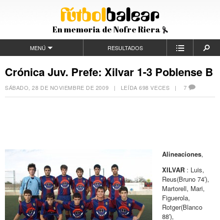
En memoria de Nofre Riera
MENÚ
RESULTADOS
Crónica Juv. Prefe: Xilvar 1-3 Poblense B
SÁBADO, 28 DE NOVIEMBRE DE 2009
| LEÍDA 698 VECES |
7
Alineaciones
,
XILVAR
: Luis,
Reus(Bruno 74′),
Martorell, Mari,
Figuerola,
Rotger(Blanco
88′),