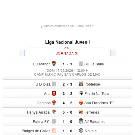
¿Quieres anunciarte en FutbolBalear?
Liga Nacional Juvenil
«
»
JORNADA 34
UD Mahon
1
-
1
SD La Salle
DOM 17/05/2026 - 12:00 H
CAMP MUNICIPAL SAN CARLOS DE MAÓ
U D Ibiza
2
-
3
Poblense
Arta
3
-
2
Pla de Na Tesa
Campos
4
-
2
San Francisco "B"
Penya Arrabal
5
-
0
Ferreries
Palma F.C.
1
-
0
Atº Baleares
Platges de Calvia
1
-
0
Alcudia