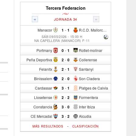
Tercera Federacion
«
»
JORNADA 34
Manacor
1
-
1
R.C.D. Mallorca Sad "B"
SÁB 09/05/2026 - 15:00 H
NA CAPELLERA (MANACOR) F-11
Portmany
0
-
1
Rotlet-molinar
Peña Deportiva
2
-
0
Collerense
Felanitx
2
-
1
Santanyi
Binissalem
2
-
0
Son Cladera
Cardassar
3
-
1
Platges de Calvia
Llosetense
2
-
2
Formentera
Constancia
3
-
0
Inter Ibiza
CE Mercadal
3
-
2
Alcudia
-
MÁS RESULTADOS
CLASIFICACIÓN