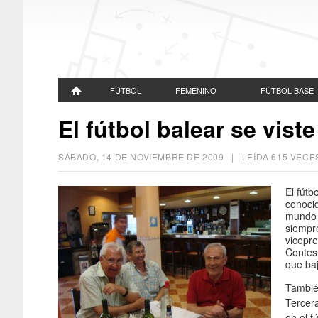
FÚTBOL
FEMENINO
FÚTBOL BASE
El fútbol balear se viste
SÁBADO, 14 DE NOVIEMBRE DE 2009
| LEÍDA 615 VEC
El fútb
conocid
mundo d
siempr
vicepre
Contes
que ba
También
Tercera
en el f