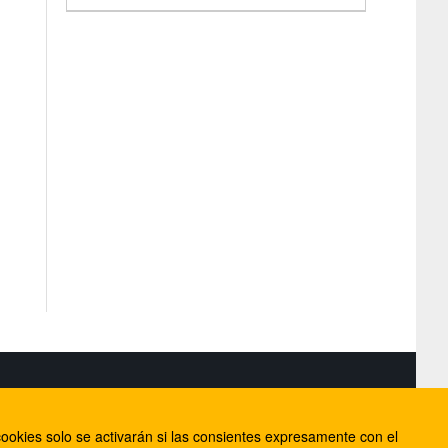
S
ookies solo se activarán si las consientes expresamente con el
lorca