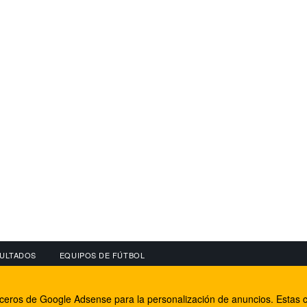
ULTADOS
EQUIPOS DE FÚTBOL
OS
CONECTA CON NOSOTROS
OTROS SERVICIO
erceros de Google Adsense para la personalización de anuncios. Estas c
lear
Facebook
Internet Rural Mal