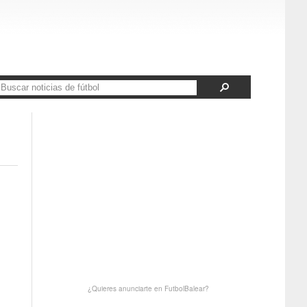
¿Quieres anunciarte en FutbolBalear?