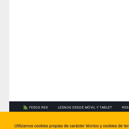
FEEDS RSS
LEENOS DESDE MÓVIL Y TABLET
RES
CONTACTA CON NOSOTROS
ACERCA DE NOSOTR
Utilizamos cookies propias de carácter técnico y cookies de t
Información de contacto
El equipo de FútbolBa