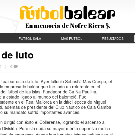
En memoria de Nofre Riera
FÚTBOL SALA
MÁS FÚTBOL
RESULTADOS
 de luto
ES |
9
ol balear esta de luto. Ayer falleció Sebastià Mas Crespo, el
o empresario balear que fue todo un referente en el
el fútbol de las islas. Fundador de Ca Na Paulina,
e a estado ligado al mundo del balompié. Fue
sidente en el Real Mallorca en la difícil época de Miguel
tí, además de presidente del Club Náutico de Cala Gamba
jo su mandato sufrió importantes avances.
 dirigió con éxito el Collerense, logrando el ascenso a
 División. Pero sin duda su mayor mérito deportivo radica
útbol de empresas, donde logró cuotas inimaginables con el