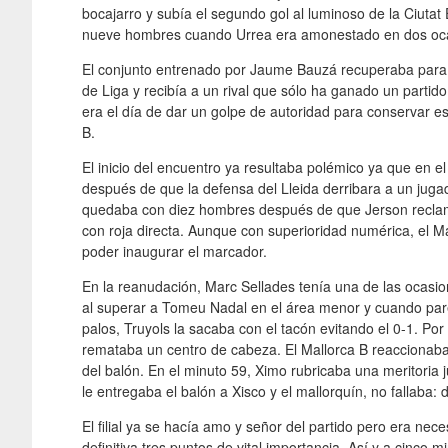
bocajarro y subía el segundo gol al luminoso de la Ciuta
nueve hombres cuando Urrea era amonestado en dos oc
El conjunto entrenado por Jaume Bauzá recuperaba para la
de Liga y recibía a un rival que sólo ha ganado un parti
era el día de dar un golpe de autoridad para conservar es
B.
El inicio del encuentro ya resultaba polémico ya que en el
después de que la defensa del Lleida derribara a un jugado
quedaba con diez hombres después de que Jerson reclamar
con roja directa. Aunque con superioridad numérica, el Ma
poder inaugurar el marcador.
En la reanudación, Marc Sellades tenía una de las ocasi
al superar a Tomeu Nadal en el área menor y cuando parec
palos, Truyols la sacaba con el tacón evitando el 0-1. Por
remataba un centro de cabeza. El Mallorca B reaccionaba 
del balón. En el minuto 59, Ximo rubricaba una meritoria 
le entregaba el balón a Xisco y el mallorquín, no fallaba: d
El filial ya se hacía amo y señor del partido pero era nec
definitiva tres puntos de vital importancia. Así y a cinco m