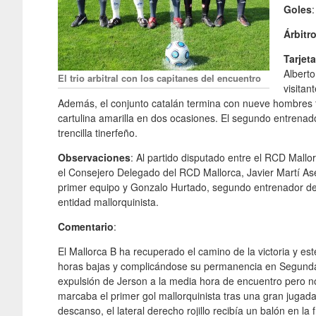
Goles
Árbitr
Tarjet
Alberto
El trio arbitral con los capitanes del encuentro
visita
Además, el conjunto catalán termina con nueve hombres tr
cartulina amarilla en dos ocasiones. El segundo entrenad
trencilla tinerfeño.
Observaciones
: Al partido disputado entre el RCD Mallo
el Consejero Delegado del RCD Mallorca, Javier Martí Asen
primer equipo y Gonzalo Hurtado, segundo entrenador del
entidad mallorquinista.
Comentario
:
El Mallorca B ha recuperado el camino de la victoria y es
horas bajas y complicándose su permanencia en Segunda D
expulsión de Jerson a la media hora de encuentro pero 
marcaba el primer gol mallorquinista tras una gran jugad
descanso, el lateral derecho rojillo recibía un balón en la