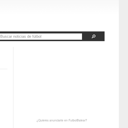
¿Quieres anunciarte en FutbolBalear?