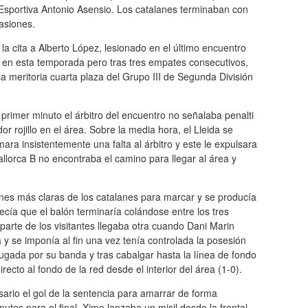
t Esportiva Antonio Asensio. Los catalanes terminaban con
asiones.
 cita a Alberto López, lesionado en el último encuentro
do en esta temporada pero tras tres empates consecutivos,
a meritoria cuarta plaza del Grupo III de Segunda División
 primer minuto el árbitro del encuentro no señalaba penalti
r rojillo en el área. Sobre la media hora, el Lleida se
a insistentemente una falta al árbitro y este le expulsara
llorca B no encontraba el camino para llegar al área y
ones más claras de los catalanes para marcar y se producía
ía que el balón terminaría colándose entre los tres
 parte de los visitantes llegaba otra cuando Dani Marin
y se imponía al fin una vez tenía controlada la posesión
jugada por su banda y tras cabalgar hasta la línea de fondo
irecto al fondo de la red desde el interior del área (1-0).
esario el gol de la sentencia para amarrar de forma
inutos para el final, Ximo lanzaba un misil desde la frontal