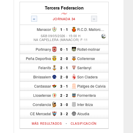
Tercera Federacion
«
»
JORNADA 34
Manacor
1
-
1
R.C.D. Mallorca Sad "B"
SÁB 09/05/2026 - 15:00 H
NA CAPELLERA (MANACOR) F-11
Portmany
0
-
1
Rotlet-molinar
Peña Deportiva
2
-
0
Collerense
Felanitx
2
-
1
Santanyi
Binissalem
2
-
0
Son Cladera
Cardassar
3
-
1
Platges de Calvia
Llosetense
2
-
2
Formentera
Constancia
3
-
0
Inter Ibiza
CE Mercadal
3
-
2
Alcudia
-
MÁS RESULTADOS
CLASIFICACIÓN