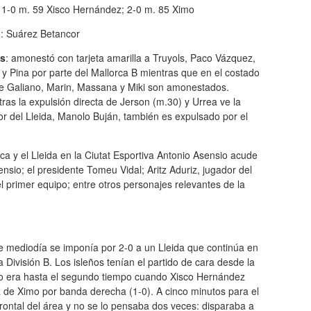
: 1-0 m. 59 Xisco Hernández; 2-0 m. 85 Ximo
o
: Suárez Betancor
as
: amonestó con tarjeta amarilla a Truyols, Paco Vázquez,
 y Pina por parte del Mallorca B mientras que en el costado
nte Galiano, Marin, Massana y Miki son amonestados.
as la expulsión directa de Jerson (m.30) y Urrea ve la
or del Lleida, Manolo Buján, también es expulsado por el
rca y el Lleida en la Ciutat Esportiva Antonio Asensio acude
sio; el presidente Tomeu Vidal; Aritz Aduriz, jugador del
 primer equipo; entre otros personajes relevantes de la
te mediodía se imponía por 2-0 a un Lleida que continúa en
ivisión B. Los isleños tenían el partido de cara desde la
no era hasta el segundo tiempo cuando Xisco Hernández
a de Ximo por banda derecha (1-0). A cinco minutos para el
 frontal del área y no se lo pensaba dos veces: disparaba a