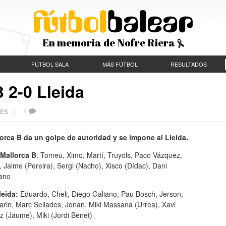
En memoria de Nofre Riera
FÚTBOL SALA
MÁS FÚTBOL
RESULTADOS
 2-0 Lleida
ECES |
1
lorca B da un golpe de autoridad y se impone al Lleida.
Mallorca B
: Tomeu, Ximo, Martí, Truyols, Paco Vázquez,
, Jaime (Pereira), Sergi (Nacho), Xisco (Dídac), Dani
lano
leida:
Eduardo, Cheli, Diego Galiano, Pau Bosch, Jerson,
rin, Marc Sellades, Jonan, Miki Massana (Urrea), Xavi
 (Jaume), Miki (Jordi Benet)