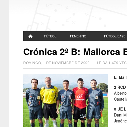
FÚTBOL
FEMENINO
FÚTBOL BASE
Crónica 2ª B: Mallorca B
DOMINGO, 1 DE NOVIEMBRE DE 2009
| LEÍDA 1.479 V
El Mal
2 RCD 
Alberto
Castel
0 UE L
Dani Ma
Jiménez