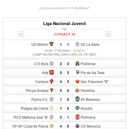
¿Quieres anunciarte en FutbolBalear?
Liga Nacional Juvenil
«
»
JORNADA 34
UD Mahon
1
-
1
SD La Salle
DOM 17/05/2026 - 12:00 H
CAMP MUNICIPAL SAN CARLOS DE MAÓ
U D Ibiza
2
-
3
Poblense
Arta
3
-
2
Pla de Na Tesa
Campos
4
-
2
San Francisco "B"
Penya Arrabal
5
-
0
Ferreries
Palma F.C.
1
-
0
Atº Baleares
Platges de Calvia
1
-
0
Alcudia
RCD Mallorca Sad "B"
2
-
1
Portmany
SP. Atº Ciutat de Palma
4
-
0
CD Menorca