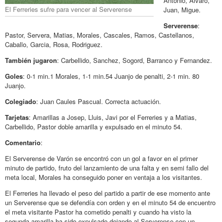
Antonio, Alvaro,
El Ferreries sufre para vencer al Serverense
Juan, Migue.
Serverense
:
Pastor, Servera, Matias, Morales, Cascales, Ramos, Castellanos,
Caballo, Garcia, Rosa, Rodriguez.
También jugaron
: Carbellido, Sanchez, Sogord, Barranco y Fernandez.
Goles
: 0-1 min.1 Morales, 1-1 min.54 Juanjo de penalti, 2-1 min. 80
Juanjo.
Colegiado
: Juan Caules Pascual. Correcta actuación.
Tarjetas
: Amarillas a Josep, Lluis, Javi por el Ferreries y a Matias,
Carbellido, Pastor doble amarilla y expulsado en el minuto 54.
Comentario
:
El Serverense de Varón se encontró con un gol a favor en el primer
minuto de partido, fruto del lanzamiento de una falta y en semi fallo del
meta local, Morales ha conseguido poner en ventaja a los visitantes.
El Ferreries ha llevado el peso del partido a partir de ese momento ante
un Serverense que se defendía con orden y en el minuto 54 de encuentro
el meta visitante Pastor ha cometido penalti y cuando ha visto la
segunda amarilla ha sido expulsado dejando al Serverense con un