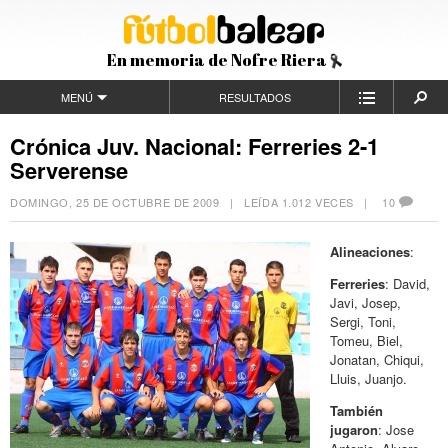
En memoria de Nofre Riera
MENÚ
RESULTADOS
Crónica Juv. Nacional: Ferreries 2-1
Serverense
DOMINGO, 25 DE OCTUBRE DE 2009
| LEÍDA 1.012 VECES |
10
Alineaciones
:
Ferreries
: David,
Javi, Josep,
Sergi, Toni,
Tomeu, Biel,
Jonatan, Chiqui,
Lluis, Juanjo.
También
jugaron
: Jose