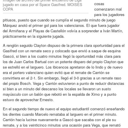
cosas
jugado en casa por el Space Gasifred. MOISES
COPA
comenzaron mal
para los jugadores
pitiusos, puesto que cuando se cumplía el segundo minuto de juego
Márquez anotó el primer gol para los valencianos. El que fuera jugador
del Armiñana y el Playas de Castellón volvía a sorprender a Iván Martín,
prácticamente en la siguiente jugada.
A renglón seguido Clayton dispuso de la primera clara oportunidad para el
Gasifred con un remate seco y colocado que envió a saque de esquina
Gascó, si bien a los cuatro minutos llegó la oportunidad más clara para
los de Juan Carlos Bartual con un potente disparo del propio Clayton que
se estrelló en el larguero. Los ibicencos apretaron de lo lindo y de nuevo
era el portero valenciano quien evitó que el remate de Carrión se
convirtiera en el 2-1. Sin embargo, llegó el 3-0 gracias a un remate raso
del propio Bosch. Vega y Carrión estuvieron a punto de reducir distancias
si bien a un minuto del descanso los locales se llevaron un susto
mayúsculo con un balón que rebotó en la espalda de Ximo y a punto
estuvo de aprovechar Ernesto.
En el segundo tiempo de nuevo el equipo estudiantil comenzó enseñando
los dientes cuando Marcelo remataba al larguero en el primer minuto.
Carrión hacía lucirse nuevamente a Gascó que sacaba con el pie su
remate, y a los veinticinco minutos una ocasión para Vega, que remató