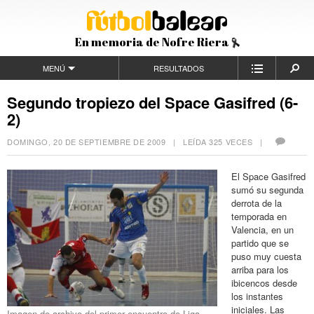
En memoria de Nofre Riera
MENÚ
RESULTADOS
Segundo tropiezo del Space Gasifred (6-
2)
DOMINGO, 20 DE SEPTIEMBRE DE 2009
| LEÍDA 325 VECES |
El Space Gasifred
sumó su segunda
derrota de la
temporada en
Valencia, en un
partido que se
puso muy cuesta
arriba para los
ibicencos desde
los instantes
iniciales. Las
Imagen de archivo del primer encuentro de Liga