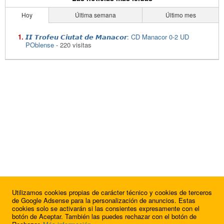
Hoy
Última semana
Último mes
𝙄𝙄 𝙏𝙧𝙤𝙛𝙚𝙪 𝘾𝙞𝙪𝙩𝙖𝙩 𝙙𝙚 𝙈𝙖𝙣𝙖𝙘𝙤𝙧: CD Manacor 0-2 UD
POblense
- 220 visitas
Utilizamos cookies propias de carácter técnico y cookies de terceros
de Google Adsense para la personalización de anuncios. Estas
cookies solo se activarán si las consientes expresamente con el
botón de Aceptar. También las puedes rechazar con el botón de