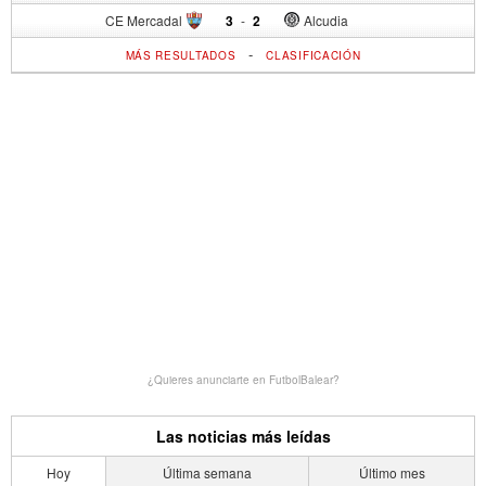
CE Mercadal
3
-
2
Alcudia
-
MÁS RESULTADOS
CLASIFICACIÓN
¿Quieres anunciarte en FutbolBalear?
Las noticias más leídas
Hoy
Última semana
Último mes