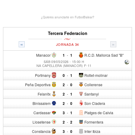
¿Quieres anunciarte en FutbolBalear?
Tercera Federacion
«
»
JORNADA 34
Manacor
1
-
1
R.C.D. Mallorca Sad "B"
SÁB 09/05/2026 - 15:00 H
NA CAPELLERA (MANACOR) F-11
Portmany
0
-
1
Rotlet-molinar
Peña Deportiva
2
-
0
Collerense
Felanitx
2
-
1
Santanyi
Binissalem
2
-
0
Son Cladera
Cardassar
3
-
1
Platges de Calvia
Llosetense
2
-
2
Formentera
Constancia
3
-
0
Inter Ibiza