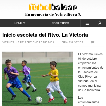
En memoria de Nofre Riera
MENÚ
RESULTADOS
Inicio escoleta del Rtvo. La Victoria
VIERNES, 18 DE SEPTIEMBRE DE 2009
| LEÍDA 331 VECES |
El próximo jueves
01 de octubre
empiezan los
entrenamientos de
la Escoleta del
Club Rtvo. La
Victoria, en el
campo municipal
de Sa Indiotería.
Los
entrenamientos