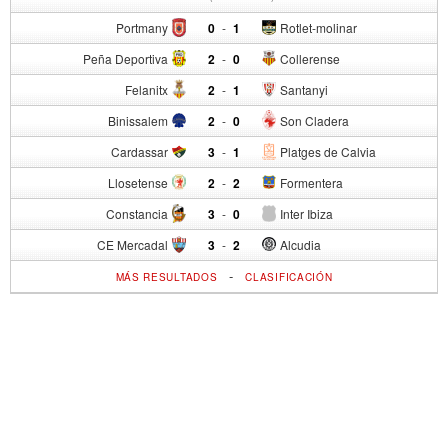
Portmany
0
-
1
Rotlet-molinar
Peña Deportiva
2
-
0
Collerense
Felanitx
2
-
1
Santanyi
Binissalem
2
-
0
Son Cladera
Cardassar
3
-
1
Platges de Calvia
Llosetense
2
-
2
Formentera
Constancia
3
-
0
Inter Ibiza
CE Mercadal
3
-
2
Alcudia
-
MÁS RESULTADOS
CLASIFICACIÓN