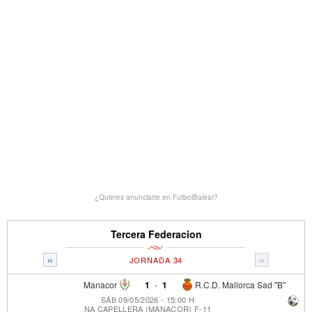
¿Quieres anunciarte en FutbolBalear?
Tercera Federacion
«
»
JORNADA 34
Manacor
1
-
1
R.C.D. Mallorca Sad "B"
SÁB 09/05/2026 - 15:00 H
NA CAPELLERA (MANACOR) F-11