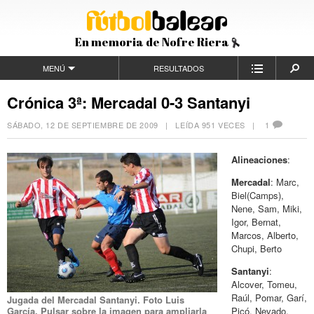
En memoria de Nofre Riera
MENÚ
RESULTADOS
Crónica 3ª: Mercadal 0-3 Santanyi
SÁBADO, 12 DE SEPTIEMBRE DE 2009
| LEÍDA 951 VECES |
1
Alineaciones
:
Mercadal
: Marc,
Biel(Camps),
Nene, Sam, Miki,
Igor, Bernat,
Marcos, Alberto,
Chupi, Berto
Santanyi
:
Alcover, Tomeu,
Raúl, Pomar, Garí,
Jugada del Mercadal Santanyi. Foto Luis
García. Pulsar sobre la imagen para ampliarla
Picó, Nevado,