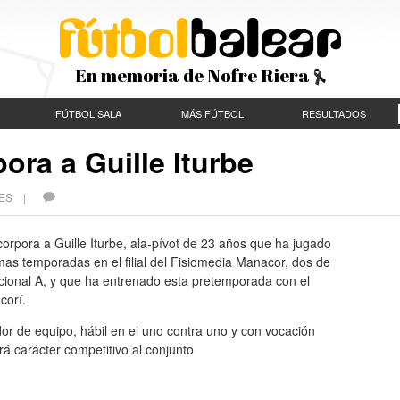
En memoria de Nofre Riera
FÚTBOL SALA
MÁS FÚTBOL
RESULTADOS
pora a Guille Iturbe
ECES |
ncorpora a Guille Iturbe, ala-pívot de 23 años que ha jugado
imas temporadas en el filial del Fisiomedia Manacor, dos de
cional A, y que ha entrenado esta pretemporada con el
corí.
dor de equipo, hábil en el uno contra uno y con vocación
rá carácter competitivo al conjunto