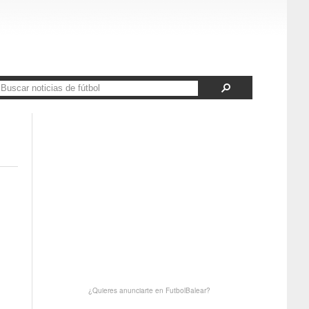
¿Quieres anunciarte en FutbolBalear?