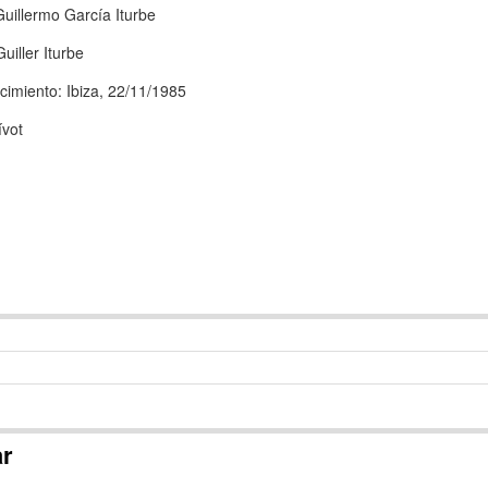
uillermo García Iturbe
uiller Iturbe
cimiento: Ibiza, 22/11/1985
ívot
ar