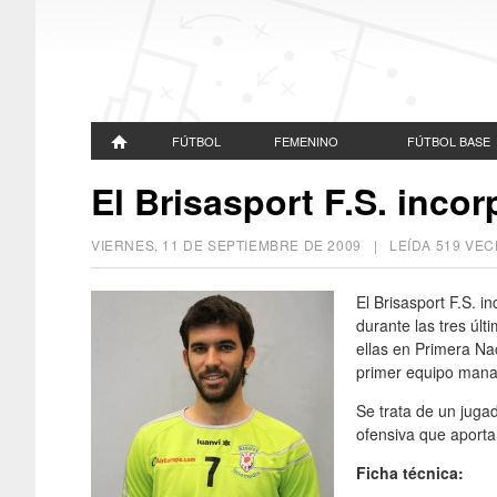
FÚTBOL
FEMENINO
FÚTBOL BASE
El Brisasport F.S. incor
VIERNES, 11 DE SEPTIEMBRE DE 2009
| LEÍDA 519 V
El Brisasport F.S. i
durante las tres últ
ellas en Primera Na
primer equipo mana
Se trata de un juga
ofensiva que aporta
Ficha técnica: