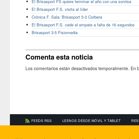
El Brisasport FS quiere terminar el año con una sonrisa
El Brisasport F.S. visita al líder
Crónica F. Sala: Brisasport 5-3 Corbera
El Brisasport F.S. cede el empate a falta de 16 segundos
Brisasport 3-5 Fisiomedia
Comenta esta noticia
Los comentarios están desactivados temporalmente. En b
FEEDS RSS
LEENOS DESDE MÓVIL Y TABLET
RES
CONTACTA CON NOSOTROS
ACERCA DE NOSOTR