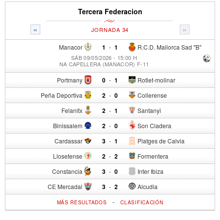
Tercera Federacion
«
»
JORNADA 34
Manacor
1
-
1
R.C.D. Mallorca Sad "B"
SÁB 09/05/2026 - 15:00 H
NA CAPELLERA (MANACOR) F-11
Portmany
0
-
1
Rotlet-molinar
Peña Deportiva
2
-
0
Collerense
Felanitx
2
-
1
Santanyi
Binissalem
2
-
0
Son Cladera
Cardassar
3
-
1
Platges de Calvia
Llosetense
2
-
2
Formentera
Constancia
3
-
0
Inter Ibiza
CE Mercadal
3
-
2
Alcudia
-
MÁS RESULTADOS
CLASIFICACIÓN