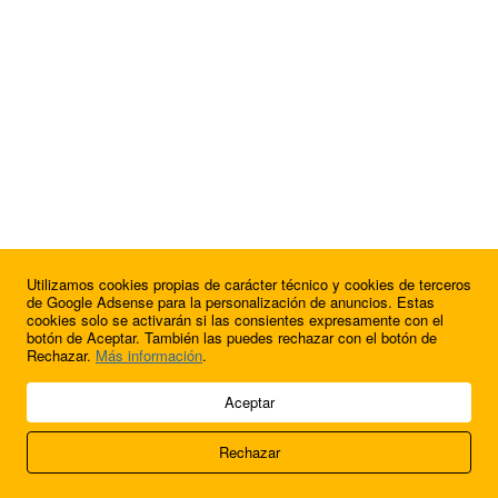
Utilizamos cookies propias de carácter técnico y cookies de terceros
de Google Adsense para la personalización de anuncios. Estas
cookies solo se activarán si las consientes expresamente con el
botón de Aceptar. También las puedes rechazar con el botón de
Rechazar.
Más información
.
© 2009 - 2026 Soluciones Corporativas IP, SL.
Aceptar
Todos los derechos reservados.
Rechazar
Aviso legal
Cookies
Acerca de nosotros
Contacto
Anúnciate en
FútbolBalear