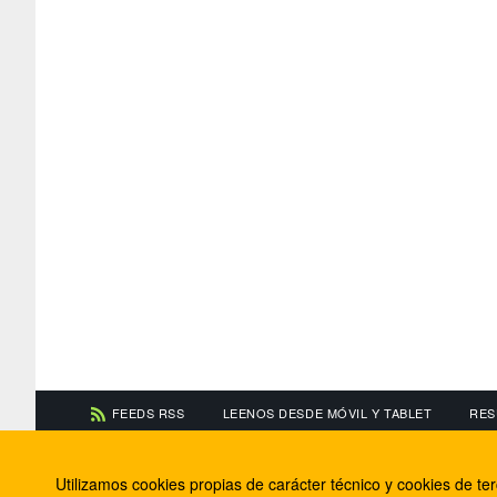
FEEDS RSS
LEENOS DESDE MÓVIL Y TABLET
RES
CONTACTA CON NOSOTROS
ACERCA DE NOSOTR
Utilizamos cookies propias de carácter técnico y cookies de t
Información de contacto
El equipo de FútbolBa