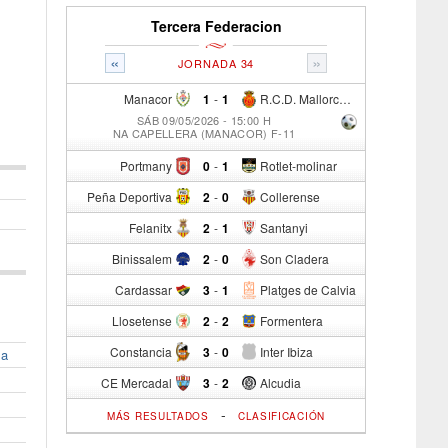
Tercera Federacion
«
»
JORNADA 34
Manacor
1
-
1
R.C.D. Mallorca Sad "B"
SÁB 09/05/2026 - 15:00 H
NA CAPELLERA (MANACOR) F-11
Portmany
0
-
1
Rotlet-molinar
Peña Deportiva
2
-
0
Collerense
Felanitx
2
-
1
Santanyi
Binissalem
2
-
0
Son Cladera
Cardassar
3
-
1
Platges de Calvia
Llosetense
2
-
2
Formentera
Constancia
3
-
0
Inter Ibiza
la
CE Mercadal
3
-
2
Alcudia
-
MÁS RESULTADOS
CLASIFICACIÓN