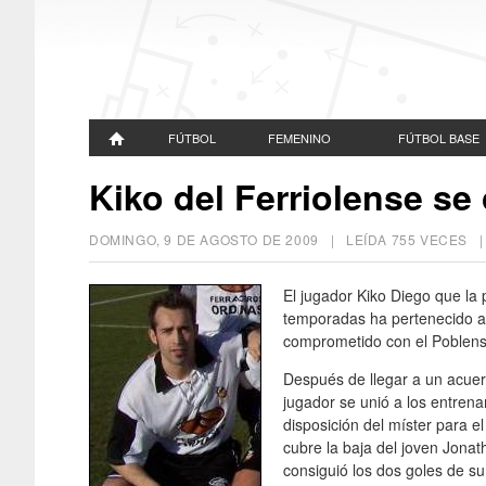
FÚTBOL
FEMENINO
FÚTBOL BASE
Kiko del Ferriolense s
DOMINGO, 9 DE AGOSTO DE 2009
| LEÍDA 755 VECES
El jugador Kiko Diego que la
temporadas ha pertenecido al
comprometido con el Poblens
Después de llegar a un acuer
jugador se unió a los entren
disposición del míster para e
cubre la baja del joven Jonat
consiguió los dos goles de su 