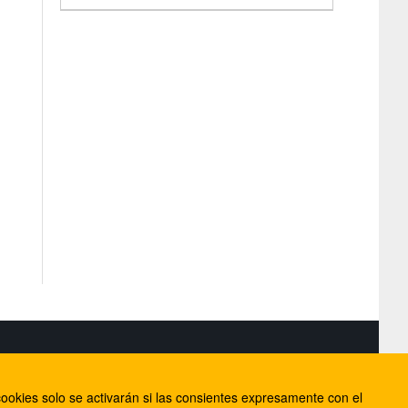
S
ookies solo se activarán si las consientes expresamente con el
lorca