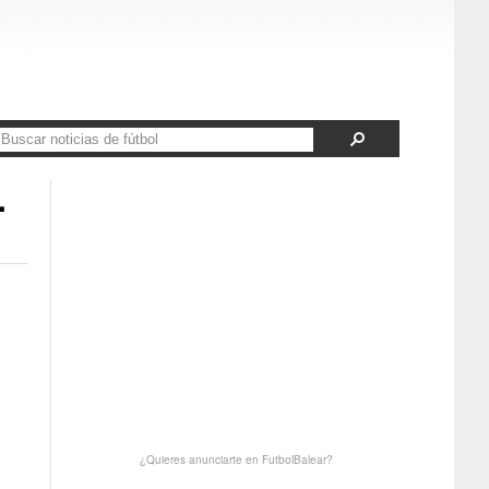
.
¿Quieres anunciarte en FutbolBalear?