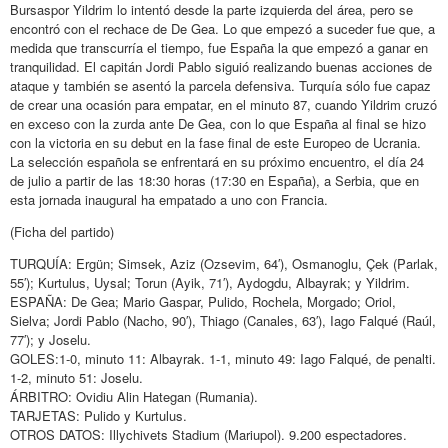
Bursaspor Yildrim lo intentó desde la parte izquierda del área, pero se
encontró con el rechace de De Gea. Lo que empezó a suceder fue que, a
medida que transcurría el tiempo, fue España la que empezó a ganar en
tranquilidad. El capitán Jordi Pablo siguió realizando buenas acciones de
ataque y también se asentó la parcela defensiva. Turquía sólo fue capaz
de crear una ocasión para empatar, en el minuto 87, cuando Yildrim cruzó
en exceso con la zurda ante De Gea, con lo que España al final se hizo
con la victoria en su debut en la fase final de este Europeo de Ucrania.
La selección española se enfrentará en su próximo encuentro, el día 24
de julio a partir de las 18:30 horas (17:30 en España), a Serbia, que en
esta jornada inaugural ha empatado a uno con Francia.
(Ficha del partido)
TURQUÍA: Ergün; Simsek, Aziz (Ozsevim, 64′), Osmanoglu, Çek (Parlak,
55′); Kurtulus, Uysal; Torun (Ayik, 71′), Aydogdu, Albayrak; y Yildrim.
ESPAÑA: De Gea; Mario Gaspar, Pulido, Rochela, Morgado; Oriol,
Sielva; Jordi Pablo (Nacho, 90′), Thiago (Canales, 63′), Iago Falqué (Raúl,
77′); y Joselu.
GOLES:1-0, minuto 11: Albayrak. 1-1, minuto 49: Iago Falqué, de penalti.
1-2, minuto 51: Joselu.
ÁRBITRO: Ovidiu Alin Hategan (Rumania).
TARJETAS: Pulido y Kurtulus.
OTROS DATOS: Illychivets Stadium (Mariupol). 9.200 espectadores.