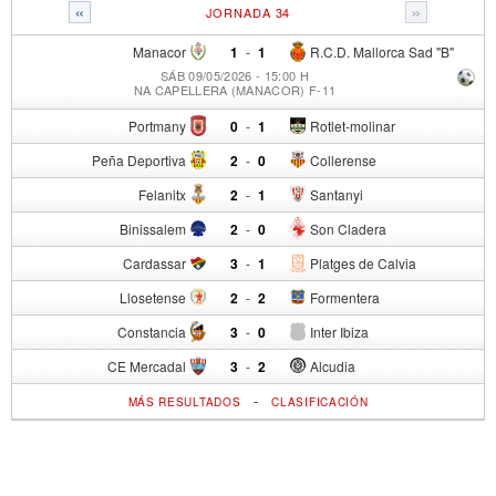
«
»
JORNADA 34
Manacor
1
-
1
R.C.D. Mallorca Sad "B"
SÁB 09/05/2026 - 15:00 H
NA CAPELLERA (MANACOR) F-11
Portmany
0
-
1
Rotlet-molinar
Peña Deportiva
2
-
0
Collerense
Felanitx
2
-
1
Santanyi
Binissalem
2
-
0
Son Cladera
Cardassar
3
-
1
Platges de Calvia
Llosetense
2
-
2
Formentera
Constancia
3
-
0
Inter Ibiza
CE Mercadal
3
-
2
Alcudia
-
MÁS RESULTADOS
CLASIFICACIÓN