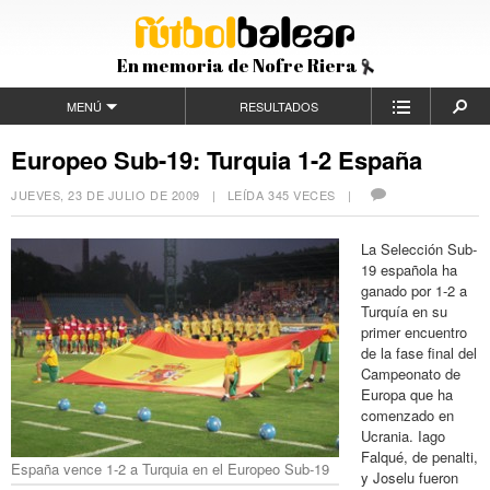
En memoria de Nofre Riera
MENÚ
RESULTADOS
Europeo Sub-19: Turquia 1-2 España
JUEVES, 23 DE JULIO DE 2009
| LEÍDA 345 VECES |
La Selección Sub-
19 española ha
ganado por 1-2 a
Turquía en su
primer encuentro
de la fase final del
Campeonato de
Europa que ha
comenzado en
Ucrania. Iago
Falqué, de penalti,
España vence 1-2 a Turquia en el Europeo Sub-19
y Joselu fueron