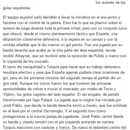
los autores de los
goles españoles.
El equipo español salió decidido a llevar la iniciativa en el encuentro y
hacerse con el control de la pelota. Esto fue lo que se plasmó sobre el
terreno de juego durante toda la primera mitad, pero con un conjunto turco
que ofreció, desde el mismo planteamiento táctico que España, una
disposición claramente defensiva, a la espera en su campo y con la
ventaja añadida que le dio marcar un gol pronto. Fue una jugada por su
banda derecha que acabó en la otra parte del área española, donde
recibió Albayrak, que se revolvió ante la oposición de Pulido y marcó con
la izquierda de tiro cruzado.
El tanto dio tranquilidad a Turquía para hacer que su trabajo defensivo
resultara efectivo y para que España apenas pudiera crear ocasiones de
gol, pero en los primeros minutos del segundo tiempo el partido dio un
giro total. Aunque los turcos fueron los que tuvieron las primeras
oportunidades de volver a mover el marcador, por medio de Torun y
Yildrim, los goles cayeron del lado español. El del empate, de penalti
transformado por Iago Falqué. La jugada que lo originó fue iniciada por
Jordi Pablo, que desde la banda derecha sirvió a Joselu, que fue arrollado
en el área por el central Osmanoglu. Y el segundo tuvo como
protagonistas a la misma pareja de jugadores. Jordi Pablo centró desde
su banda y Joselu remató con el pie izquierdo entrando en carrera.
Turquía reaccionó con carácter y fuerza. De nuevo el delantero centro del