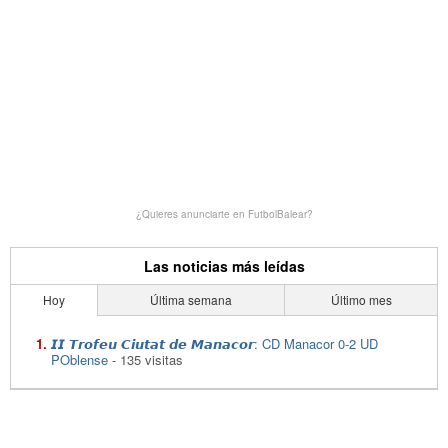
¿Quieres anunciarte en FutbolBalear?
Las noticias más leídas
Hoy
Última semana
Último mes
𝙄𝙄 𝙏𝙧𝙤𝙛𝙚𝙪 𝘾𝙞𝙪𝙩𝙖𝙩 𝙙𝙚 𝙈𝙖𝙣𝙖𝙘𝙤𝙧: CD Manacor 0-2 UD
POblense
- 135 visitas