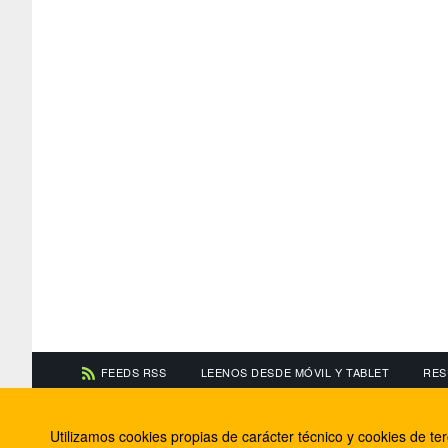
FEEDS RSS
LEENOS DESDE MÓVIL Y TABLET
RES
CONTACTA CON NOSOTROS
ACERCA DE NOSOTR
Utilizamos cookies propias de carácter técnico y cookies de t
Información de contacto
El equipo de FútbolBa