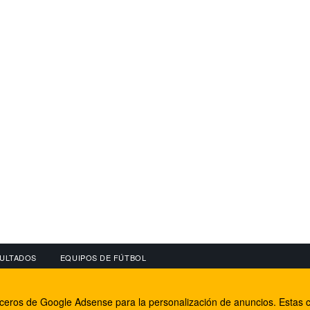
ULTADOS
EQUIPOS DE FÚTBOL
OS
CONECTA CON NOSOTROS
OTROS SERVICIO
erceros de Google Adsense para la personalización de anuncios. Estas c
lear
Facebook
Internet Rural Mal