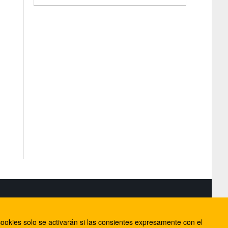
S
ookies solo se activarán si las consientes expresamente con el
lorca