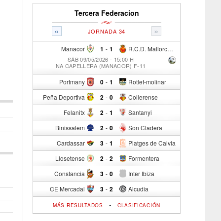
Tercera Federacion
«
»
JORNADA 34
Manacor
1
-
1
R.C.D. Mallorca Sad "B"
SÁB 09/05/2026 - 15:00 H
NA CAPELLERA (MANACOR) F-11
Portmany
0
-
1
Rotlet-molinar
Peña Deportiva
2
-
0
Collerense
Felanitx
2
-
1
Santanyi
Binissalem
2
-
0
Son Cladera
Cardassar
3
-
1
Platges de Calvia
Llosetense
2
-
2
Formentera
Constancia
3
-
0
Inter Ibiza
CE Mercadal
3
-
2
Alcudia
-
MÁS RESULTADOS
CLASIFICACIÓN