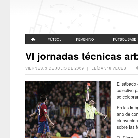
FÚTBOL
FEMENINO
FÚTBOL BASE
VI jornadas técnicas arb
VIERNES, 3 DE JULIO DE 2009
| LEÍDA 318 VECES |
El sábado d
colectivo p
se celebrar
En las imá
año de com
bienvenida
sobre las f
O. Riera.