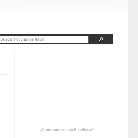
¿Quieres anunciarte en FutbolBalear?