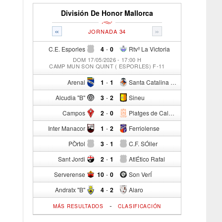
División De Honor Mallorca
«
»
JORNADA 34
C.E. Esporles
4
-
0
Rtvº La Victoria
DOM 17/05/2026 - 17:00 H
CAMP MUN SON QUINT ( ESPORLES) F-11
Arenal
1
-
1
Santa Catalina Atº
Alcudia "B"
3
-
2
Sineu
Campos
2
-
0
Platges de Calvia "B"
Inter Manacor
1
-
2
Ferriolense
PÒrtol
3
-
1
C.F. SÓller
Sant Jordi
2
-
1
AtlÉtico Rafal
Serverense
10
-
0
Son VerÍ
Andratx "B"
4
-
2
Alaro
-
MÁS RESULTADOS
CLASIFICACIÓN