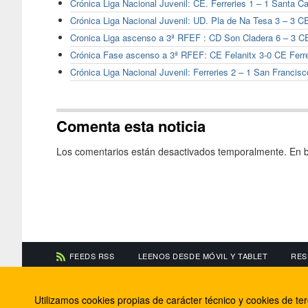
Crónica Liga Nacional Juvenil: CE. Ferreries 1 – 1 Santa Ca
Crónica Liga Nacional Juvenil: UD. Pla de Na Tesa 3 – 3 CE
Cronica Liga ascenso a 3ª RFEF : CD Son Cladera 6 – 3 CE
Crónica Fase ascenso a 3ª RFEF: CE Felanitx 3-0 CE Ferr
Crónica Liga Nacional Juvenil: Ferreries 2 – 1 San Francis
Comenta esta noticia
Los comentarios están desactivados temporalmente. En b
FEEDS RSS
LEENOS DESDE MÓVIL Y TABLET
RES
CONTACTA CON NOSOTROS
ACERCA DE NOSOTR
Utilizamos cookies propias de carácter técnico y cookies de t
Información de contacto
El equipo de FútbolBa