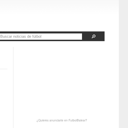
¿Quieres anunciarte en FutbolBalear?