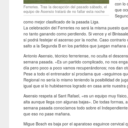
con lo
Ferreries. Tras la decepción del pasado sábado, el
que ocu
equipo de Asensio tratará de no fallar esta noche
Segund
como mejor clasificado de la pasada Liga.
La celebración del Ferreries no será la misma puesto que 
no tanto ganando como perdiendo. Si vence y el Binissa
sí podrá festejar el ascenso por la noche. Caso contrario
salto a la Segunda B en los partidos que juegan mañana a
Antonio Asensio, técnico ferreriense, no oculta el descens
semana pasada. «Es un partido complicado, no nos engañ
día pero poco a poco vamos recuperándonos; nos dan otr
Pese a todo el entrenador sí proclama que «seguimos qu
Regional no sería lo mismo teniendo la posibilidad de jug
igual que si lo hubiésemos logrado en casa ante nuestra
Asensio respeta al Sant Rafael, «es un equipo muy físico
alta aunque llega con algunas bajas». De todas formas, 
semana pasada conocíamos todo sobre el Independiente 
que eso no pase mañana.
Migue Bosch es baja por el aparatoso esguince cervical 