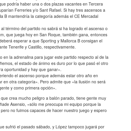
 que podría haber una o dos plazas vacantes en Tercera
parían Ferreries y/o Sant Rafael. Si hay tres ascensos a
a B mantendría la categoría además el CE Mercadal
al término del partido no sabrá si ha logrado el ascenso o
lem, que juega hoy en San Roque, también gana, entonces
 deberá esperar a que Sporting y Mallorca B consigan el
nte Tenerife y Castillo, respectivamente.
o en la adrenalina para jugar este partido respecto al de la
emos, el estado de ánimo es duro por lo que pasó el otro
a oportunidad y hay que ganar».
eriendo el ascenso porque además estar otro año en
ar en otra categoría». Pero admite que «la ilusión no será
 gente y como primera opción».
, que crea mucho peligro a balón parado, tiene gente muy
añade Asensio, «sólo me preocupa mi equipo porque la
pero no fuimos capaces de hacer nuestro juego y espero
que sufrió el pasado sábado, y López tampoco jugará por