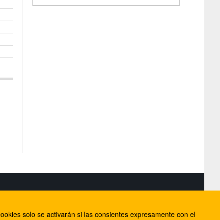
S
ookies solo se activarán si las consientes expresamente con el
lorca