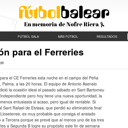
En memoria de Nofre Riera
FÚTBOL SALA
MÁS FÚTBOL
RESULTADOS
n para el Ferreries
 para el CE Ferreries esta noche en el campo del Peña
, Palma, a las 20 horas. El equipo de Antonio Asensio
dició la ocasión ideal el pasado sábado en Sant Bartomeu
 Independiente pero hoy tiene una nueva oportunidad, la
 menos entusiasta si acaso, pero igual de rentable. Si
l Sant Rafael de Eivissa, que perdió su eliminatoria final
 Llosetense, es muy probable que consiga el ansiado
o a Tercera porque se prevé que al menos uno de los tres
ntes a Segunda B logre su propósito este fin de semana