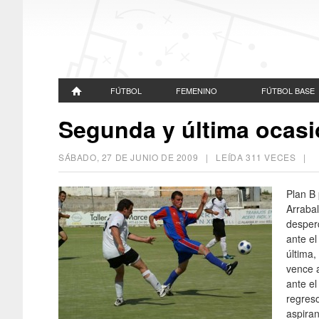
FÚTBOL
FEMENINO
FÚTBOL BASE
Segunda y última ocasió
SÁBADO, 27 DE JUNIO DE 2009
| LEÍDA 311 VECES |
Plan B
Arrabal
desper
ante el
última,
vence a
ante el
regres
aspira