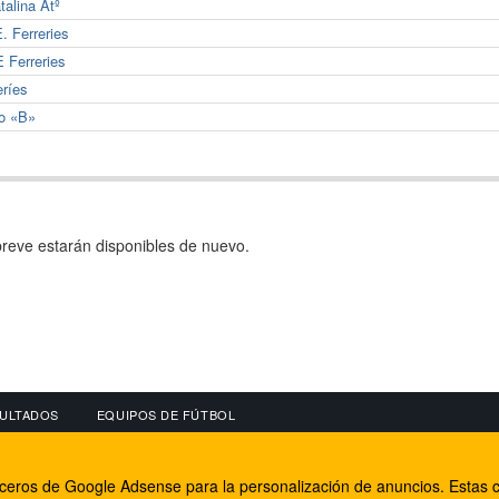
talina Atº
. Ferreries
 Ferreries
eríes
co «B»
reve estarán disponibles de nuevo.
ULTADOS
EQUIPOS DE FÚTBOL
OS
CONECTA CON NOSOTROS
OTROS SERVICIO
erceros de Google Adsense para la personalización de anuncios. Estas c
lear
Facebook
Internet Rural Mal