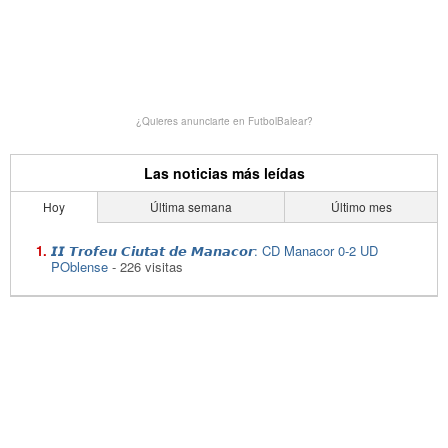
¿Quieres anunciarte en FutbolBalear?
Las noticias más leídas
Hoy
Última semana
Último mes
𝙄𝙄 𝙏𝙧𝙤𝙛𝙚𝙪 𝘾𝙞𝙪𝙩𝙖𝙩 𝙙𝙚 𝙈𝙖𝙣𝙖𝙘𝙤𝙧: CD Manacor 0-2 UD
POblense
- 226 visitas