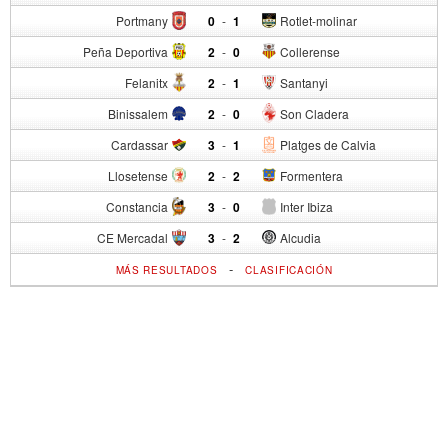
Portmany
0
-
1
Rotlet-molinar
Peña Deportiva
2
-
0
Collerense
Felanitx
2
-
1
Santanyi
Binissalem
2
-
0
Son Cladera
Cardassar
3
-
1
Platges de Calvia
Llosetense
2
-
2
Formentera
Constancia
3
-
0
Inter Ibiza
CE Mercadal
3
-
2
Alcudia
-
MÁS RESULTADOS
CLASIFICACIÓN