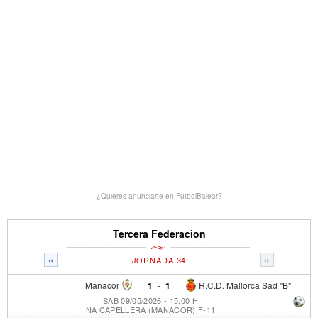
¿Quieres anunciarte en FutbolBalear?
Tercera Federacion
«
»
JORNADA 34
Manacor
1
-
1
R.C.D. Mallorca Sad "B"
SÁB 09/05/2026 - 15:00 H
NA CAPELLERA (MANACOR) F-11