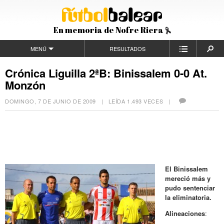
En memoria de Nofre Riera
MENÚ
RESULTADOS
Crónica Liguilla 2ªB: Binissalem 0-0 At.
Monzón
DOMINGO, 7 DE JUNIO DE 2009
| LEÍDA 1.493 VECES |
El Binissalem
mereció más y
pudo sentenciar
la eliminatoria.
Alineaciones
: