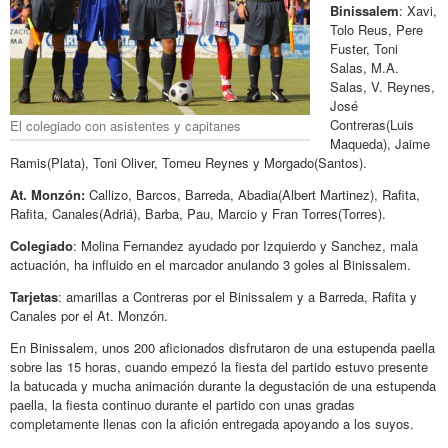
Binissalem
: Xavi,
Tolo Reus, Pere
Fuster, Toni
Salas, M.A.
Salas, V. Reynes,
José
Contreras(Luis
El colegiado con asistentes y capitanes
Maqueda), Jaime
Ramis(Plata), Toni Oliver, Tomeu Reynes y Morgado(Santos).
At. Monzón:
Callizo, Barcos, Barreda, Abadia(Albert Martinez), Rafita,
Rafita, Canales(Adriá), Barba, Pau, Marcio y Fran Torres(Torres).
Colegiado
: Molina Fernandez ayudado por Izquierdo y Sanchez, mala
actuación, ha influido en el marcador anulando 3 goles al Binissalem.
Tarjetas
: amarillas a Contreras por el Binissalem y a Barreda, Rafita y
Canales por el At. Monzón.
En Binissalem, unos 200 aficionados disfrutaron de una estupenda paella
sobre las 15 horas, cuando empezó la fiesta del partido estuvo presente
la batucada y mucha animación durante la degustación de una estupenda
paella, la fiesta continuo durante el partido con unas gradas
completamente llenas con la afición entregada apoyando a los suyos.