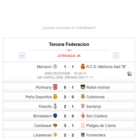
¿Quieres anunciarte en FutbolBalear?
Tercera Federacion
«
»
JORNADA 34
Manacor
1
-
1
R.C.D. Mallorca Sad "B"
SÁB 09/05/2026 - 15:00 H
NA CAPELLERA (MANACOR) F-11
Portmany
0
-
1
Rotlet-molinar
Peña Deportiva
2
-
0
Collerense
Felanitx
2
-
1
Santanyi
Binissalem
2
-
0
Son Cladera
Cardassar
3
-
1
Platges de Calvia
Llosetense
2
-
2
Formentera