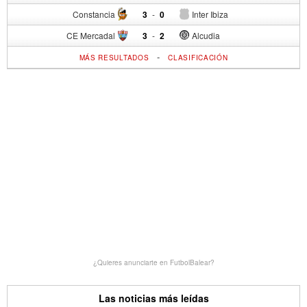
Constancia
3
-
0
Inter Ibiza
CE Mercadal
3
-
2
Alcudia
-
MÁS RESULTADOS
CLASIFICACIÓN
¿Quieres anunciarte en FutbolBalear?
Las noticias más leídas