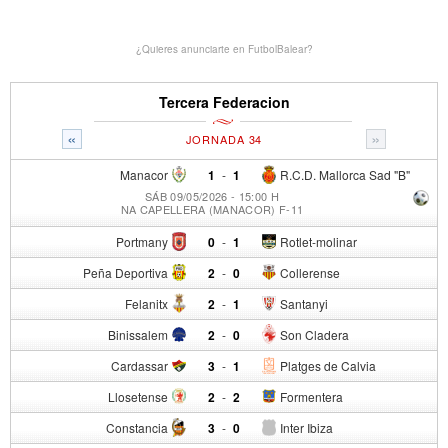
¿Quieres anunciarte en FutbolBalear?
Tercera Federacion
«
»
JORNADA 34
Manacor
1
-
1
R.C.D. Mallorca Sad "B"
SÁB 09/05/2026 - 15:00 H
NA CAPELLERA (MANACOR) F-11
Portmany
0
-
1
Rotlet-molinar
Peña Deportiva
2
-
0
Collerense
Felanitx
2
-
1
Santanyi
Binissalem
2
-
0
Son Cladera
Cardassar
3
-
1
Platges de Calvia
Llosetense
2
-
2
Formentera
Constancia
3
-
0
Inter Ibiza