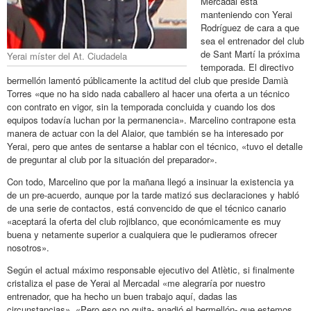
Mercadal está
manteniendo con Yerai
Rodríguez de cara a que
sea el entrenador del club
de Sant Martí la próxima
Yerai míster del At. Ciudadela
temporada. El directivo
bermellón lamentó públicamente la actitud del club que preside Damià
Torres «que no ha sido nada caballero al hacer una oferta a un técnico
con contrato en vigor, sin la temporada concluida y cuando los dos
equipos todavía luchan por la permanencia». Marcelino contrapone esta
manera de actuar con la del Alaior, que también se ha interesado por
Yerai, pero que antes de sentarse a hablar con el técnico, «tuvo el detalle
de preguntar al club por la situación del preparador».
Con todo, Marcelino que por la mañana llegó a insinuar la existencia ya
de un pre-acuerdo, aunque por la tarde matizó sus declaraciones y habló
de una serie de contactos, está convencido de que el técnico canario
«aceptará la oferta del club rojiblanco, que económicamente es muy
buena y netamente superior a cualquiera que le pudieramos ofrecer
nosotros».
Según el actual máximo responsable ejecutivo del Atlètic, si finalmente
cristaliza el pase de Yerai al Mercadal «me alegraría por nuestro
entrenador, que ha hecho un buen trabajo aquí, dadas las
circunstancias». «Pero eso no quita- anadió el bermellón- que estemos