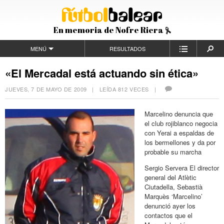
En memoria de Nofre Riera
MENÚ
RESULTADOS
«El Mercadal está actuando sin ética»
JUEVES, 7 DE MAYO DE 2009
| LEÍDA 812 VECES |
Marcelino denuncia que
el club rojiblanco negocia
con Yerai a espaldas de
los bermellones y da por
probable su marcha
Sergio Servera El director
general del Atlètic
Ciutadella, Sebastià
Marquès ‘Marcelino’
denunció ayer los
contactos que el