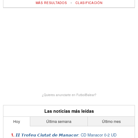
-
MÁS RESULTADOS
CLASIFICACIÓN
¿Quieres anunciarte en FutbolBalear?
Las noticias más leídas
Hoy
Última semana
Último mes
𝙄𝙄 𝙏𝙧𝙤𝙛𝙚𝙪 𝘾𝙞𝙪𝙩𝙖𝙩 𝙙𝙚 𝙈𝙖𝙣𝙖𝙘𝙤𝙧: CD Manacor 0-2 UD