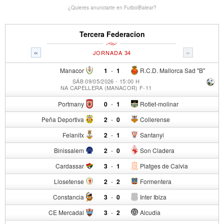
¿Quieres anunciarte en FutbolBalear?
Tercera Federacion
«
»
JORNADA 34
Manacor
1
-
1
R.C.D. Mallorca Sad "B"
SÁB 09/05/2026 - 15:00 H
NA CAPELLERA (MANACOR) F-11
Portmany
0
-
1
Rotlet-molinar
Peña Deportiva
2
-
0
Collerense
Felanitx
2
-
1
Santanyi
Binissalem
2
-
0
Son Cladera
Cardassar
3
-
1
Platges de Calvia
Llosetense
2
-
2
Formentera
Constancia
3
-
0
Inter Ibiza
CE Mercadal
3
-
2
Alcudia