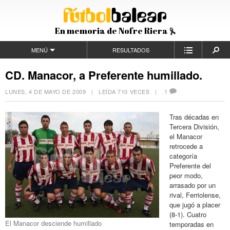
En memoria de Nofre Riera
MENÚ
RESULTADOS
CD. Manacor, a Preferente humillado.
LUNES, 4 DE MAYO DE 2009
| LEÍDA 710 VECES |
1
Tras décadas en
Tercera División,
el Manacor
retrocede a
categoría
Preferente del
peor modo,
arrasado por un
rival, Ferriolense,
que jugó a placer
(8-1). Cuatro
El Manacor desciende humillado
temporadas en