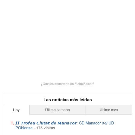
¿Quieres anunciarte en FutbolBalear?
Las noticias más leídas
Hoy
Última semana
Último mes
𝙄𝙄 𝙏𝙧𝙤𝙛𝙚𝙪 𝘾𝙞𝙪𝙩𝙖𝙩 𝙙𝙚 𝙈𝙖𝙣𝙖𝙘𝙤𝙧: CD Manacor 0-2 UD
POblense
- 175 visitas