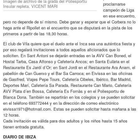
Imagen de archivo de la grada del Poliesportiu
proclamarse
Insular repleta. VICENT MARI
campeón de Liga
en ese encuentro,
pero no depende de sí mismo. Debe ganar y esperar que el Corbera no lo
haga ante el Ripollet en el encuentro que se disputará en la pista de los
primeros a partir de las 18,30 horas.
El club de Vila quiere que el duelo ante el Inca sea una auténtica fiesta y
por eso regalará invitaciones a todos aquellos aficionados que lo
soliciten. En Sant Antoni se dejarán entradas en la AVV Can Boned, el
Hostal Tarba, Casa Alfonso y Cafetería Ancos; en Santa Eulària en el
Restaurante Es Jardí d´Or; en Sant Jordi en el Restaurante Ara Anam, el
pabellón de Can Guerxo y el Bar Sa Carroca; en Eivissa en las oficinas
de Gasifred, Viajes Pepe Tours, Cafetería Cibeles, Ibérico, Bar Madrid,
Deportes Marí, Cafetería Sa Parada, Restaurante Can Mario, Cafetería
AVV Plata d´en Bossa, Cafetería Es Fornàs y en el Poliesportiu de
Blanca Dona. También se repartirán en los colegios y se pueden solicitar
en el teléfono 693772444 y en la dirección de correo electrónico
eivissa1971@hotmail.com. Estas se pueden solicitar hasta mañana a las
12 horas.
Cada invitación es válida para dos adultos y los niños hasta 15 años
tienen entrada gratuita.
DIARIO DE IBIZA