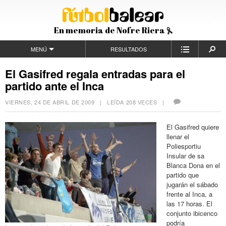
En memoria de Nofre Riera
MENÚ
RESULTADOS
El Gasifred regala entradas para el
partido ante el Inca
VIERNES, 24 DE ABRIL DE 2009
| LEÍDA 208 VECES |
El Gasifred quiere
llenar el
Poliesportiu
Insular de sa
Blanca Dona en el
partido que
jugarán el sábado
frente al Inca, a
las 17 horas. El
conjunto ibicenco
podría