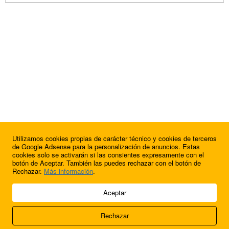
Utilizamos cookies propias de carácter técnico y cookies de terceros
de Google Adsense para la personalización de anuncios. Estas
cookies solo se activarán si las consientes expresamente con el
botón de Aceptar. También las puedes rechazar con el botón de
Rechazar.
Más información
.
© 2009 - 2026 Soluciones Corporativas IP, SL.
Aceptar
Todos los derechos reservados.
Rechazar
Aviso legal
Cookies
Acerca de nosotros
Contacto
Anúnciate en
FútbolBalear