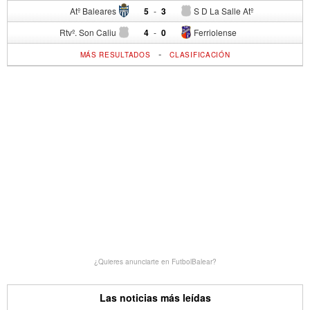
Atº Baleares
5
-
3
S D La Salle Atº
Rtvº. Son Caliu
4
-
0
Ferriolense
-
MÁS RESULTADOS
CLASIFICACIÓN
¿Quieres anunciarte en FutbolBalear?
Las noticias más leídas