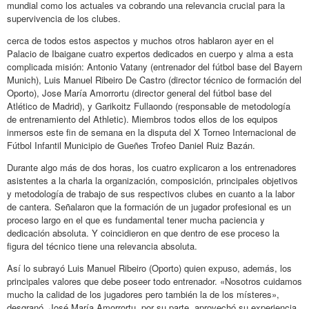
mundial como los actuales va cobrando una relevancia crucial para la
supervivencia de los clubes.
cerca de todos estos aspectos y muchos otros hablaron ayer en el
Palacio de Ibaigane cuatro expertos dedicados en cuerpo y alma a esta
complicada misión: Antonio Vatany (entrenador del fútbol base del Bayern
Munich), Luis Manuel Ribeiro De Castro (director técnico de formación del
Oporto), Jose María Amorrortu (director general del fútbol base del
Atlético de Madrid), y Garikoitz Fullaondo (responsable de metodología
de entrenamiento del Athletic). Miembros todos ellos de los equipos
inmersos este fin de semana en la disputa del X Torneo Internacional de
Fútbol Infantil Municipio de Gueñes Trofeo Daniel Ruiz Bazán.
Durante algo más de dos horas, los cuatro explicaron a los entrenadores
asistentes a la charla la organización, composición, principales objetivos
y metodología de trabajo de sus respectivos clubes en cuanto a la labor
de cantera. Señalaron que la formación de un jugador profesional es un
proceso largo en el que es fundamental tener mucha paciencia y
dedicación absoluta. Y coincidieron en que dentro de ese proceso la
figura del técnico tiene una relevancia absoluta.
Así lo subrayó Luis Manuel Ribeiro (Oporto) quien expuso, además, los
principales valores que debe poseer todo entrenador. «Nosotros cuidamos
mucho la calidad de los jugadores pero también la de los místeres»,
desgranó. José María Amorrortu, por su parte, aprovechó su experiencia