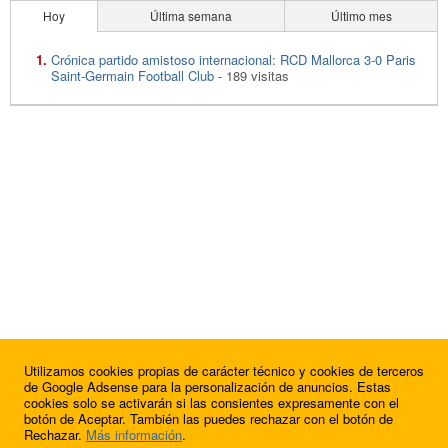
Hoy
Última semana
Último mes
Crónica partido amistoso internacional: RCD Mallorca 3-0 Paris
Saint-Germain Football Club
- 189 visitas
Utilizamos cookies propias de carácter técnico y cookies de terceros
de Google Adsense para la personalización de anuncios. Estas
cookies solo se activarán si las consientes expresamente con el
botón de Aceptar. También las puedes rechazar con el botón de
Rechazar.
Más información
.