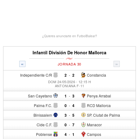
¿Quieres anunciarte en FutbolBalear?
Infantil División De Honor Mallorca
«
»
JORNADA 30
Independiente C/R
2
-
2
Constancia
DOM 24/05/2026 - 12:15 H
ANTONIANA F-11
San Cayetano
1
-
3
Penya Arrabal
Palma F.C.
0
-
4
RCD Mallorca
Binissalem
3
-
5
SP. Ciutat de Palma
Cide C.F.
0
-
7
Manacor
Poblense
4
-
1
Campos