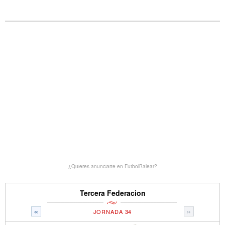
¿Quieres anunciarte en FutbolBalear?
Tercera Federacion
«
»
JORNADA 34