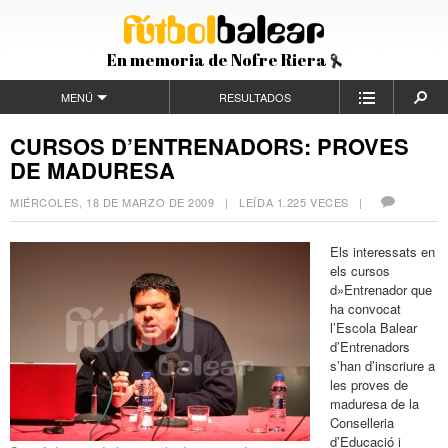
En memoria de Nofre Riera
MENÚ
RESULTADOS
CURSOS D’ENTRENADORS: PROVES
DE MADURESA
MIÉRCOLES, 18 DE MARZO DE 2009
| LEÍDA 1.225 VECES |
Els interessats en
els cursos
d»Entrenador que
ha convocat
l’Escola Balear
d’Entrenadors
s’han d’inscriure a
les proves de
maduresa de la
Conselleria
d’Educació i