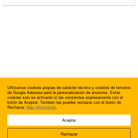
Utilizamos cookies propias de carácter técnico y cookies de terceros
de Google Adsense para la personalización de anuncios. Estas
cookies solo se activarán si las consientes expresamente con el
botón de Aceptar. También las puedes rechazar con el botón de
Rechazar.
Más información
.
© 2009 - 2026 Soluciones Corporativas IP, SL.
Aceptar
Todos los derechos reservados.
Rechazar
Aviso legal
Cookies
Acerca de nosotros
Contacto
Anúnciate en