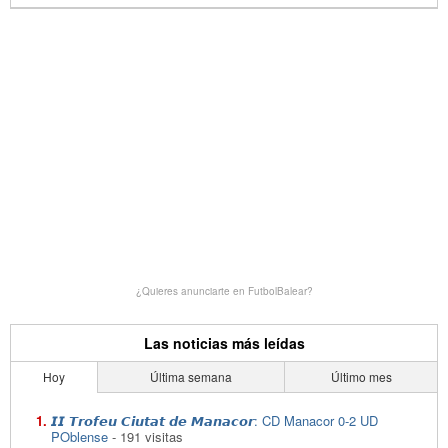
¿Quieres anunciarte en FutbolBalear?
Las noticias más leídas
Hoy
Última semana
Último mes
𝙄𝙄 𝙏𝙧𝙤𝙛𝙚𝙪 𝘾𝙞𝙪𝙩𝙖𝙩 𝙙𝙚 𝙈𝙖𝙣𝙖𝙘𝙤𝙧: CD Manacor 0-2 UD
POblense
- 191 visitas