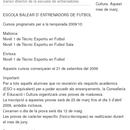
Sansó director de la escuela de entrenadores
Cultura. Aquest
mes de març.
ESCOLA BALEAR D’ ENTRENADORS DE FUTBOL
Cursos programats per a la temporada 2009/10:
Mallorca:
Nivell 1 de Tècnic Esportiu en Futbol
Nivell 1 de Tècnic Esportiu en Futbol Sala
Eivissa:
Nivell 1 de Tècnic Esportiu en Futbol
Aquests cursos començaran el 21 de setembre del 2009
Important:
Per a tots aquells alumnes que no reuneixin els requisits acadèmics
(ESO o equivalent) per a poder accedir als ensenyaments, la Consellería
d’ Educació i Cultura organitzarà unes proves de maduresa.
La inscripció a aquestes proves serà de 23 de març fins el dia 3 d’abril
2009, ambdós inclosos.
L’examen o dia de la prova serà dia 12 de maig.
Les proves de caràcter específic (físico-tècniques) es realitzaran durant
el mes de juny.