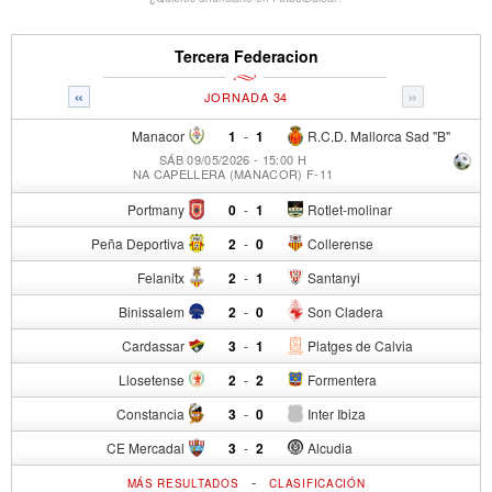
Tercera Federacion
«
»
JORNADA 34
Manacor
1
-
1
R.C.D. Mallorca Sad "B"
SÁB 09/05/2026 - 15:00 H
NA CAPELLERA (MANACOR) F-11
Portmany
0
-
1
Rotlet-molinar
Peña Deportiva
2
-
0
Collerense
Felanitx
2
-
1
Santanyi
Binissalem
2
-
0
Son Cladera
Cardassar
3
-
1
Platges de Calvia
Llosetense
2
-
2
Formentera
Constancia
3
-
0
Inter Ibiza
CE Mercadal
3
-
2
Alcudia
-
MÁS RESULTADOS
CLASIFICACIÓN