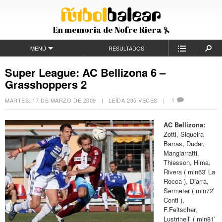
En memoria de Nofre Riera
MENÚ
RESULTADOS
Super League: AC Bellizona 6 –
Grasshoppers 2
MARTES, 17 DE MARZO DE 2009
| LEÍDA 295 VECES |
1
AC Bellizona:
Zotti, Siqueira-
Barras, Dudar,
Mangiarratti,
Thiesson, Hima,
Rivera ( min63′ La
Rocca ), Diarra,
Sermeter ( min72′
Conti ),
F.Feltscher,
Lustrinelli ( min81′