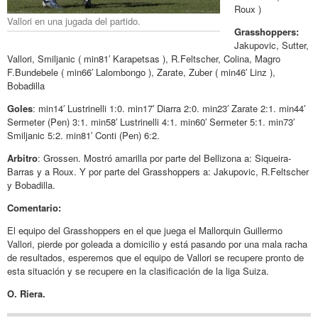
Roux )
Vallori en una jugada del partido.
Grasshoppers:
Jakupovic, Sutter,
Vallori, Smiljanic ( min81′ Karapetsas ), R.Feltscher, Colina, Magro
F.Bundebele ( min66′ Lalombongo ), Zarate, Zuber ( min46′ Linz ),
Bobadilla
Goles
: min14′ Lustrinelli 1:0. min17′ Diarra 2:0. min23′ Zarate 2:1. min44′
Sermeter (Pen) 3:1. min58′ Lustrinelli 4:1. min60′ Sermeter 5:1. min73′
Smiljanic 5:2. min81′ Conti (Pen) 6:2.
Arbitro
: Grossen. Mostró amarilla por parte del Bellizona a: Siqueira-
Barras y a Roux. Y por parte del Grasshoppers a: Jakupovic, R.Feltscher
y Bobadilla.
Comentario:
El equipo del Grasshoppers en el que juega el Mallorquin Guillermo
Vallori, pierde por goleada a domicilio y está pasando por una mala racha
de resultados, esperemos que el equipo de Vallori se recupere pronto de
esta situación y se recupere en la clasificación de la liga Suiza.
O. Riera.