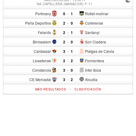
NA CAPELLERA (MANACOR) F-11
Portmany
0
-
1
Rotlet-molinar
Peña Deportiva
2
-
0
Collerense
Felanitx
2
-
1
Santanyi
Binissalem
2
-
0
Son Cladera
Cardassar
3
-
1
Platges de Calvia
Llosetense
2
-
2
Formentera
Constancia
3
-
0
Inter Ibiza
CE Mercadal
3
-
2
Alcudia
-
MÁS RESULTADOS
CLASIFICACIÓN