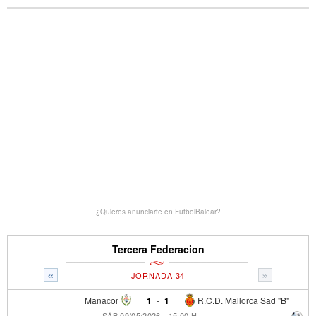
¿Quieres anunciarte en FutbolBalear?
Tercera Federacion
«
»
JORNADA 34
Manacor
1
-
1
R.C.D. Mallorca Sad "B"
SÁB 09/05/2026 - 15:00 H