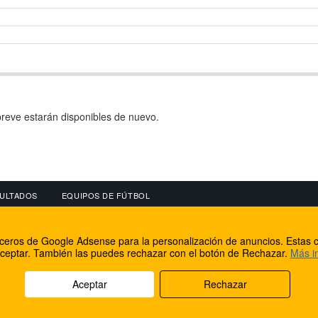
reve estarán disponibles de nuevo.
ULTADOS
EQUIPOS DE FÚTBOL
OS
CONECTA CON NOSOTROS
OTROS SERVICIO
erceros de Google Adsense para la personalización de anuncios. Estas c
lear
Facebook
Internet Rural Mal
ceptar. También las puedes rechazar con el botón de Rechazar.
Más i
as IP
Twitter
Registro de domin
Aceptar
Rechazar
rechos reservados.
Aviso legal
Cookies
Acerca de nosotros
Co