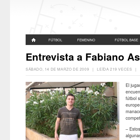
FÚTBOL
FEMENINO
FÚTBOL BASE
Entrevista a Fabiano A
SÁBADO, 14 DE MARZO DE 2009
| LEÍDA 219 VECES 
El jug
encuent
fútbol 
europeo
manacor
compet
– Esto
alguna