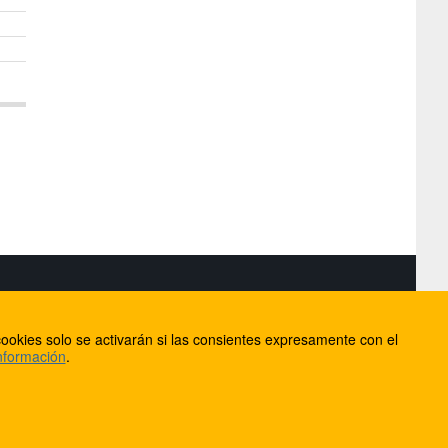
S
ookies solo se activarán si las consientes expresamente con el
lorca
nformación
.
ios
ntacto
Anúnciate en FútbolBalear