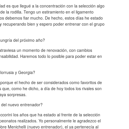
ad es que llegué a la concentración con la selección algo
de la rodilla. Tengo un estiramiento en el ligamento
 nos debemos fiar mucho. De hecho, estos días he estado
y recuperando bien y espero poder entrenar con el grupo
Hungría del próximo año?
a atraviesa un momento de renovación, con cambios
sabilidad. Haremos todo lo posible para poder estar en
elorrusia y Georgia?
 porque el hecho de ser considerados como favoritos de
 que, como he dicho, a día de hoy todos los rivales son
aya sorpresas.
a del nuevo entrenador?
corini los años que ha estado al frente de la selección
peonatos realizados. Yo personalmente le agradezco el
re Menichelli (nuevo entrenador), el ya pertenecía al