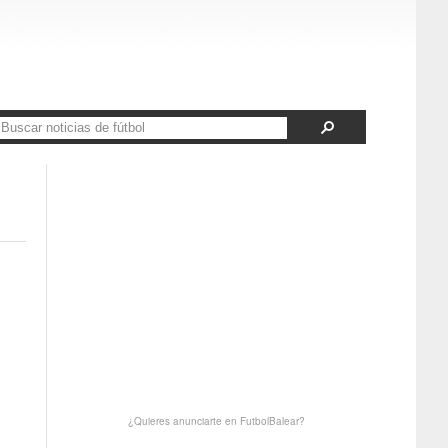
¿Quieres anunciarte en FutbolBalear?