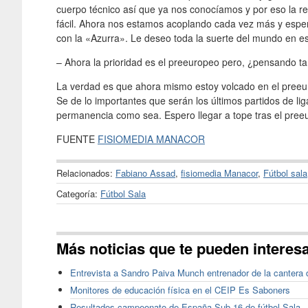
cuerpo técnico así que ya nos conocíamos y por eso la r
fácil. Ahora nos estamos acoplando cada vez más y espe
con la «Azurra». Le deseo toda la suerte del mundo en e
– Ahora la prioridad es el preeuropeo pero, ¿pensand
La verdad es que ahora mismo estoy volcado en el pre
Se de lo importantes que serán los últimos partidos de lig
permanencia como sea. Espero llegar a tope tras el pree
FUENTE
FISIOMEDIA MANACOR
Relacionados:
Fabiano Assad
,
fisiomedia Manacor
,
Fútbol sala
Categoría:
Fútbol Sala
Más noticias que te pueden interes
Entrevista a Sandro Paiva Munch entrenador de la cantera
Monitores de educación física en el CEIP Es Saboners
Resultados campeonato de España Sub-16 de fútbol Sala