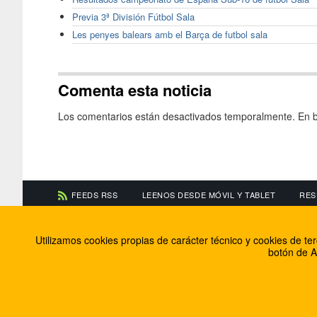
Previa 3ª División Fútbol Sala
Les penyes balears amb el Barça de futbol sala
Comenta esta noticia
Los comentarios están desactivados temporalmente. En b
FEEDS RSS
LEENOS DESDE MÓVIL Y TABLET
RES
CONTACTA CON NOSOTROS
ACERCA DE NOSOTR
Utilizamos cookies propias de carácter técnico y cookies de t
Información de contacto
El equipo de FútbolBa
botón de A
Anúnciate en FútbolBalear
Soluciones Corporativ
Colabora con nosotros
Canal ético
© 2009 - 2026 Soluciones Corporativas IP, SL.
Todos los de