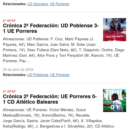
Relacionados:
CD Alcoyano
,
UE Porreres
2ª RFEF
Crónica 2ª Federación: UD Poblense 3-
1 UE Porreres
Alineaciones: UD Poblense: F. Cruz, Martí Payeras (J.
Payeras, 64'), Marc García, Joan Salvà, M. Soler (Joan
Prohens, 74'), Xesc Fullana (Dani Nieto, 82'), T. Giaquinto, Onofre, Diego
Martínez (Gori, 64'), Aitor Pons y Toni Penyafort (M. Alarcón, 74'). UE
Porreres: Pau ...
26 de abril de 2026
Relacionados:
UD Poblense
,
UE Porreres
2ª RFEF
Crónica 2ª Federación: UE Porreres 0-
1 CD Atlético Baleares
Alineaciones: UE Porreres: Víctor Méndez, Guize
Medina(Binimelis, 79'), Antoni(Bertino, 79'), Recalde,
Jorge García, Sastre, Javier Cobo(Flortit, 66'), A. Villapalos,
Keita(Rodrigo, 66'), J. Bengoetxea e I. Silva(Alex, 20'). CD Atlético