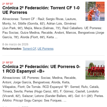
2ª RFEF
Crónica 2ª Federación: Torrent CF 1-0
UE Porreres
Alineciones: Torrent CF : Raúl; Sergio Rivas, Lauture,
Monty, Ivi, Sibille (Gomila, 83'), Adrian Lois, Giménez
(Jun Park, 90'), Mejía, Meca (Salinas, 73'), Raúl Caballero. UE Porreres:
Pau Socias; Guize Medina, Recalde, Andoni, Marcos, Bengoetxea (Jorge
García, 78'); Alorda (Florit, 69'), Keita ...
8 de marzo de 2026
Relacionados:
Torrent CF
,
UE Porreres
2ª RFEF
Crónica 2ª Federación: UE Porreres 0-
1 RCD Espanyol «B»
Alineaciones: UE Porreres: Socias; Medina, Recalde,
Antoni, Jorge García, Bengoetxea; Alorda, Keita,
Villapalos, Florit; De Tomás. RCD Espanyol "B": Serred; Rufo, Català,
Timera, Sevila; Peries (Hugo Caroz, 65'), F. Gómez, Castell, Londoño
(Vicandi, 82'), Salazar; Letono (Sander Ballero, 46'). Gol: 0-1 (26'): Peries.
Árbitro: Pricopi Gogu Campo: Ses Forques. ...