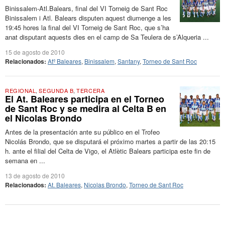
Binissalem-Atl.Balears, final del VI Torneig de Sant Roc
Binissalem i Atl. Balears disputen aquest diumenge a les
19:45 hores la final del VI Torneig de Sant Roc, que s’ha
anat disputant aquests dies en el camp de Sa Teulera de s’Alqueria ...
15 de agosto de 2010
Relacionados:
Atº Baleares
,
Binissalem
,
Santany
,
Torneo de Sant Roc
REGIONAL
,
SEGUNDA B
,
TERCERA
El At. Baleares participa en el Torneo
de Sant Roc y se medira al Celta B en
el Nicolas Brondo
Antes de la presentación ante su público en el Trofeo
Nicolás Brondo, que se disputará el próximo martes a partir de las 20:15
h. ante el filial del Celta de Vigo, el Atlètic Balears participa este fin de
semana en ...
13 de agosto de 2010
Relacionados:
At. Baleares
,
Nicolas Brondo
,
Torneo de Sant Roc