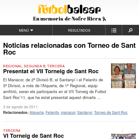
En memoria de Nofre Riera
MENÚ
RESULTADOS
Noticias relacionadas con Torneo de Sant
Roc
REGIONAL
,
SEGUNDA B
,
TERCERA
Presentat el VII Torneig de Sant Roc
El Manacor, de 2ª Divisió B, el Santanyí i el Felanitx de
3ª Divisió, a més de l’Alqueria, de 1ª Regional, equip
amfitrió, seran els participants en el VII Torneig de Futbol
Sant Roc’11, que ha estat presentat aquest dimarts ...
3 de agosto de 2011
Relacionados:
Alqueria
,
Felanitx
,
manacor
,
Santanyi
,
Torneo de Sant Roc
TERCERA
VI Torneig de Sant Roc