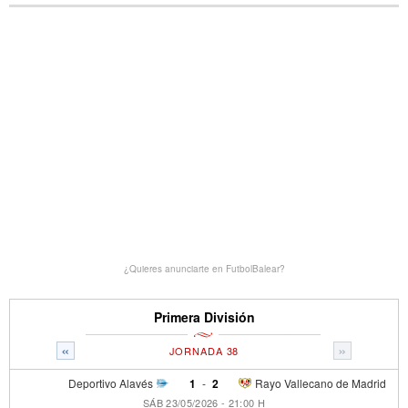
¿Quieres anunciarte en FutbolBalear?
Primera División
«
»
JORNADA 38
Deportivo Alavés
1
-
2
Rayo Vallecano de Madrid
SÁB 23/05/2026 - 21:00 H