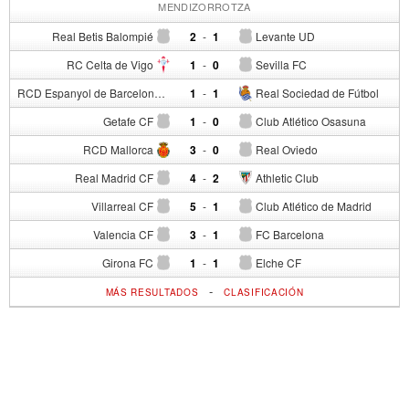
MENDIZORROTZA
Real Betis Balompié
2
-
1
Levante UD
RC Celta de Vigo
1
-
0
Sevilla FC
RCD Espanyol de Barcelona
1
-
1
Real Sociedad de Fútbol
Getafe CF
1
-
0
Club Atlético Osasuna
RCD Mallorca
3
-
0
Real Oviedo
Real Madrid CF
4
-
2
Athletic Club
Villarreal CF
5
-
1
Club Atlético de Madrid
Valencia CF
3
-
1
FC Barcelona
Girona FC
1
-
1
Elche CF
-
MÁS RESULTADOS
CLASIFICACIÓN