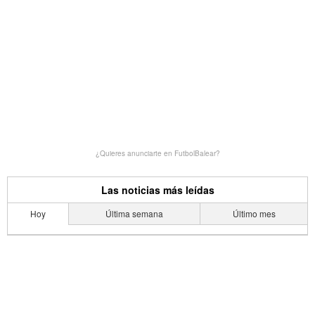
¿Quieres anunciarte en FutbolBalear?
Las noticias más leídas
Hoy
Última semana
Último mes