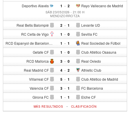
Deportivo Alavés
1
-
2
Rayo Vallecano de Madrid
SÁB 23/05/2026 - 21:00 H
MENDIZORROTZA
Real Betis Balompié
2
-
1
Levante UD
RC Celta de Vigo
1
-
0
Sevilla FC
RCD Espanyol de Barcelona
1
-
1
Real Sociedad de Fútbol
Getafe CF
1
-
0
Club Atlético Osasuna
RCD Mallorca
3
-
0
Real Oviedo
Real Madrid CF
4
-
2
Athletic Club
Villarreal CF
5
-
1
Club Atlético de Madrid
Valencia CF
3
-
1
FC Barcelona
Girona FC
1
-
1
Elche CF
-
MÁS RESULTADOS
CLASIFICACIÓN