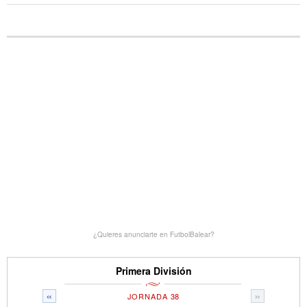
¿Quieres anunciarte en FutbolBalear?
Primera División
«
»
JORNADA 38