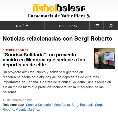
En memoria de Nofre Riera
MENÚ
RESULTADOS
Noticias relacionadas con Sergi Roberto
ENTRENADORES
“Sonrisa Solidaria”: un proyecto
nacido en Menorca que seduce a los
deportistas de elite
Un proyecto altruista, nuevo y solidario y gestado en
Menorca ha seducido a algunos de los deportistas de elite más
importantes de España. Se trata de “Sonrisa Solidaria”, una asociación
sin ánimo de lucro que pretende “colaborar en la integración de las
personas ...
18 de febrero de 2019
Relacionados:
“Sonrisa Solidaria”
,
Marc Bartra
,
Sergi Busquets
,
Sergi
Roberto
,
Vicente Martínez