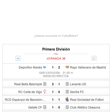
¿Quieres anunciarte en FutbolBalear?
Primera División
«
»
JORNADA 38
Deportivo Alavés
1
-
2
Rayo Vallecano de Madrid
SÁB 23/05/2026 - 21:00 H
MENDIZORROTZA
Real Betis Balompié
2
-
1
Levante UD
RC Celta de Vigo
1
-
0
Sevilla FC
RCD Espanyol de Barcelona
1
-
1
Real Sociedad de Fútbol
Getafe CF
1
-
0
Club Atlético Osasuna