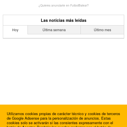
¿Quieres anunciarte en FutbolBalear?
Las noticias más leídas
Hoy
Última semana
Último mes
Utilizamos cookies propias de carácter técnico y cookies de terceros
de Google Adsense para la personalización de anuncios. Estas
cookies solo se activarán si las consientes expresamente con el