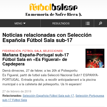
En memoria de Nofre Riera
MENÚ
RESULTADOS
Noticias relacionadas con Selección
Española Fútbol Sala sub-17
FEDERACIÓN
,
FÚTBOL SALA
,
SELECCIONES
Mañana España-Portugal sub-17
Fútbol Sala en «Es Figueral» de
Capdepera
Demà dimecres, 27 de febrer, a les 20h al Poliesportiu
Es Figueral, partit de futbol sala Selecció Nacional Sub17 ESPANYA-
PORTUGAL. Entrada gratuïta, a recollir anticipadament a la piscina
municipal o a la cafeteria del poliesportiu. Us hi esperam!
27 de febrero de 2019
Relacionados:
Selección Española Fútbol Sala sub-17
,
Selección Portuguesa
sub-17 Fútbol Sala