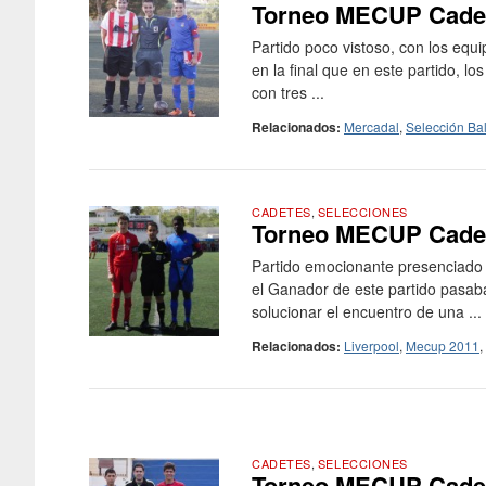
Torneo MECUP Cadete
Partido poco vistoso, con los eq
en la final que en este partido, 
con tres ...
Relacionados:
Mercadal
,
Selección Ba
CADETES
,
SELECCIONES
Torneo MECUP Cadete
Partido emocionante presenciado e
el Ganador de este partido pasaba 
solucionar el encuentro de una ...
Relacionados:
Liverpool
,
Mecup 2011
,
CADETES
,
SELECCIONES
Torneo MECUP Cadete