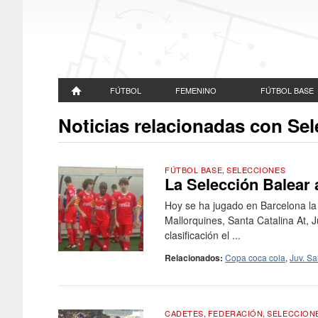
FÚTBOL
FEMENINO
FÚTBOL BASE
Noticias relacionadas con Sel
FÚTBOL BASE
,
SELECCIONES
La Selección Balear a
Hoy se ha jugado en Barcelona la 
Mallorquines, Santa Catalina At, Ju
clasificación el ...
Relacionados:
Copa coca cola
,
Juv. Sal
CADETES
,
FEDERACIÓN
,
SELECCION