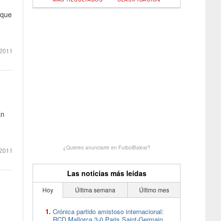
 que
 2011
En
¿Quieres anunciarte en FutbolBalear?
 2011
Las noticias más leídas
Hoy
Última semana
Último mes
Crónica partido amistoso internacional:
RCD Mallorca 3-0 Paris Saint-Germain