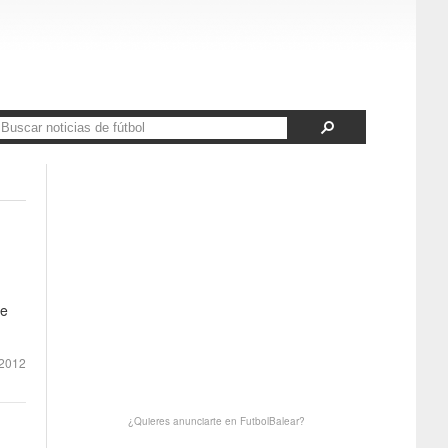
de
 2012
¿Quieres anunciarte en FutbolBalear?