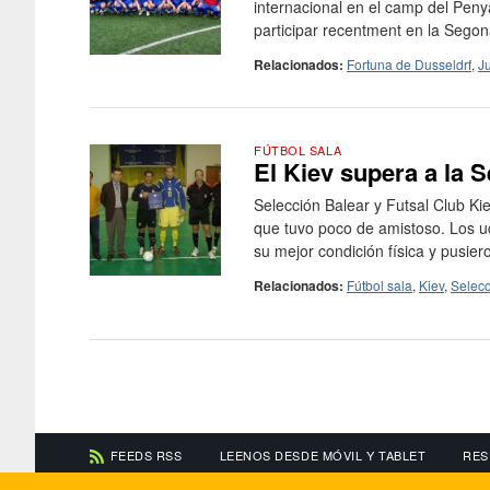
internacional en el camp del Peny
participar recentment en la Segon
Relacionados:
Fortuna de Dusseldrf
,
J
FÚTBOL SALA
El Kiev supera a la S
Selección Balear y Futsal Club K
que tuvo poco de amistoso. Los u
su mejor condición física y pusiero
Relacionados:
Fútbol sala
,
Kiev
,
Selecc
FEEDS RSS
LEENOS DESDE MÓVIL Y TABLET
RES