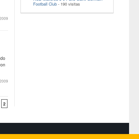
Football Club
- 190 visitas
 2009
ido
ron
2009
2