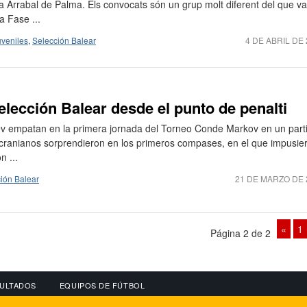
a Arrabal de Palma. Els convocats són un grup molt diferent del que va
a Fase ...
uveniles
,
Selección Balear
4 DE ABRIL DE
elección Balear desde el punto de penalti
iev empatan en la primera jornada del Torneo Conde Markov en un part
cranianos sorprendieron en los primeros compases, en el que impusie
n ...
ión Balear
21 DE MARZO DE 
«
1
Página 2 de 2
ULTADOS
EQUIPOS DE FÚTBOL