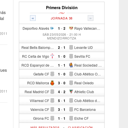
Primera División
 más
«
»
dal
JORNADA 38
Deportivo Alavés
1
-
2
Rayo Vallecano de Madrid
 2011
SÁB 23/05/2026 - 21:00 H
MENDIZORROTZA
Real Betis Balompié
2
-
1
Levante UD
RC Celta de Vigo
1
-
0
Sevilla FC
RCD Espanyol de Barcelona
1
-
1
Real Sociedad de Fútbol
Pues
Getafe CF
1
-
0
Club Atlético Osasuna
RCD Mallorca
3
-
0
Real Oviedo
 2011
Real Madrid CF
4
-
2
Athletic Club
Villarreal CF
5
-
1
Club Atlético de Madrid
Valencia CF
3
-
1
FC Barcelona
Girona FC
1
-
1
Elche CF
-
MÁS RESULTADOS
CLASIFICACIÓN