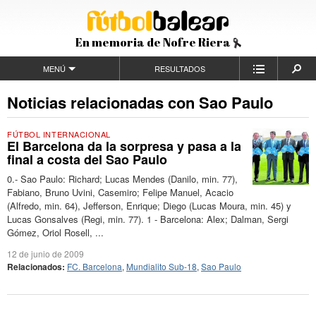
En memoria de Nofre Riera
MENÚ
RESULTADOS
Noticias relacionadas con Sao Paulo
FÚTBOL INTERNACIONAL
El Barcelona da la sorpresa y pasa a la
final a costa del Sao Paulo
0.- Sao Paulo: Richard; Lucas Mendes (Danilo, min. 77),
Fabiano, Bruno Uvini, Casemiro; Felipe Manuel, Acacio
(Alfredo, min. 64), Jefferson, Enrique; Diego (Lucas Moura, min. 45) y
Lucas Gonsalves (Regi, min. 77). 1 - Barcelona: Alex; Dalman, Sergi
Gómez, Oriol Rosell, ...
12 de junio de 2009
Relacionados:
FC. Barcelona
,
Mundialito Sub-18
,
Sao Paulo