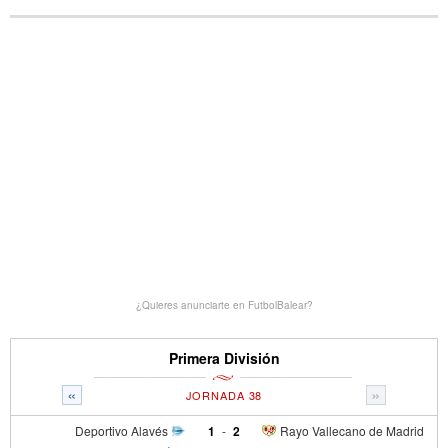
¿Quieres anunciarte en FutbolBalear?
Primera División
«
»
JORNADA 38
Deportivo Alavés
1
-
2
Rayo Vallecano de Madrid