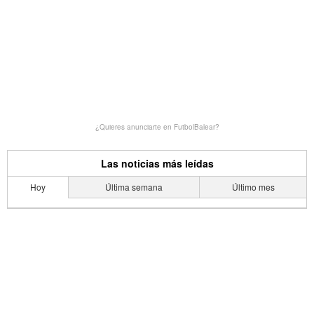
¿Quieres anunciarte en FutbolBalear?
Las noticias más leídas
Hoy
Última semana
Último mes