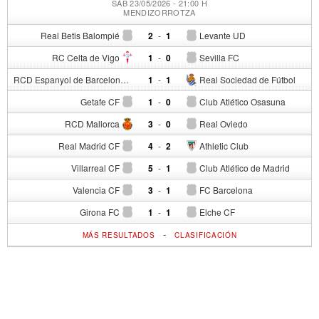
SÁB 23/05/2026 - 21:00 H
MENDIZORROTZA
Real Betis Balompié
2
-
1
Levante UD
RC Celta de Vigo
1
-
0
Sevilla FC
RCD Espanyol de Barcelona
1
-
1
Real Sociedad de Fútbol
Getafe CF
1
-
0
Club Atlético Osasuna
RCD Mallorca
3
-
0
Real Oviedo
Real Madrid CF
4
-
2
Athletic Club
Villarreal CF
5
-
1
Club Atlético de Madrid
Valencia CF
3
-
1
FC Barcelona
Girona FC
1
-
1
Elche CF
-
MÁS RESULTADOS
CLASIFICACIÓN