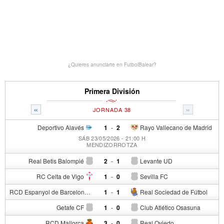
¿Quieres anunciarte en FutbolBalear?
Primera División
«
»
JORNADA 38
Deportivo Alavés
1
-
2
Rayo Vallecano de Madrid
SÁB 23/05/2026 - 21:00 H
MENDIZORROTZA
Real Betis Balompié
2
-
1
Levante UD
RC Celta de Vigo
1
-
0
Sevilla FC
RCD Espanyol de Barcelona
1
-
1
Real Sociedad de Fútbol
Getafe CF
1
-
0
Club Atlético Osasuna
RCD Mallorca
3
-
0
Real Oviedo