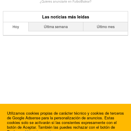
¿Quieres anunciarte en FutbolBalear?
Las noticias más leídas
Hoy
Última semana
Último mes
Utilizamos cookies propias de carácter técnico y cookies de terceros
de Google Adsense para la personalización de anuncios. Estas
cookies solo se activarán si las consientes expresamente con el
botón de Aceptar. También las puedes rechazar con el botón de