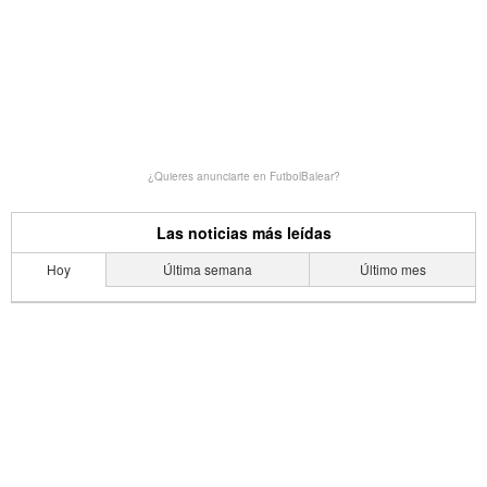
¿Quieres anunciarte en FutbolBalear?
Las noticias más leídas
Hoy
Última semana
Último mes