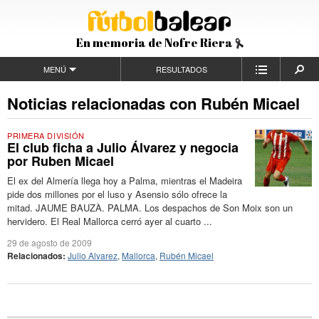
En memoria de Nofre Riera
MENÚ
RESULTADOS
Noticias relacionadas con Rubén Micael
PRIMERA DIVISIÓN
El club ficha a Julio Álvarez y negocia
por Ruben Micael
El ex del Almería llega hoy a Palma, mientras el Madeira
pide dos millones por el luso y Asensio sólo ofrece la
mitad. JAUME BAUZÀ. PALMA. Los despachos de Son Moix son un
hervidero. El Real Mallorca cerró ayer al cuarto ...
29 de agosto de 2009
Relacionados:
Julio Alvarez
,
Mallorca
,
Rubén Micael