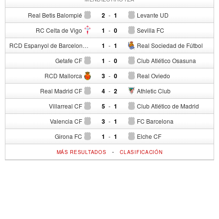
Real Betis Balompié
2
-
1
Levante UD
RC Celta de Vigo
1
-
0
Sevilla FC
RCD Espanyol de Barcelona
1
-
1
Real Sociedad de Fútbol
Getafe CF
1
-
0
Club Atlético Osasuna
RCD Mallorca
3
-
0
Real Oviedo
Real Madrid CF
4
-
2
Athletic Club
Villarreal CF
5
-
1
Club Atlético de Madrid
Valencia CF
3
-
1
FC Barcelona
Girona FC
1
-
1
Elche CF
-
MÁS RESULTADOS
CLASIFICACIÓN