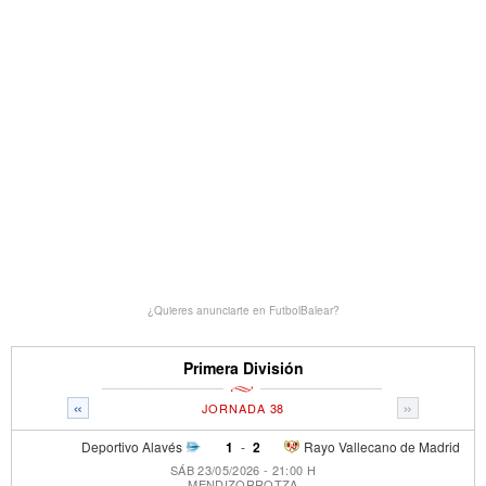
¿Quieres anunciarte en FutbolBalear?
Primera División
«
»
JORNADA 38
Deportivo Alavés
1
-
2
Rayo Vallecano de Madrid
SÁB 23/05/2026 - 21:00 H
MENDIZORROTZA