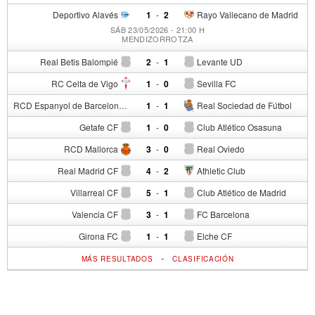
Deportivo Alavés
1
-
2
Rayo Vallecano de Madrid
SÁB 23/05/2026 - 21:00 H
MENDIZORROTZA
Real Betis Balompié
2
-
1
Levante UD
RC Celta de Vigo
1
-
0
Sevilla FC
RCD Espanyol de Barcelona
1
-
1
Real Sociedad de Fútbol
Getafe CF
1
-
0
Club Atlético Osasuna
RCD Mallorca
3
-
0
Real Oviedo
Real Madrid CF
4
-
2
Athletic Club
Villarreal CF
5
-
1
Club Atlético de Madrid
Valencia CF
3
-
1
FC Barcelona
Girona FC
1
-
1
Elche CF
-
MÁS RESULTADOS
CLASIFICACIÓN