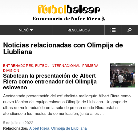
En memoria de Nofre Riera
MENÚ
RESULTADOS
Noticias relacionadas con Olimpija de
Liubliana
ENTRENADORES
,
FÚTBOL INTERNACIONAL
,
PRIMERA
DIVISIÓN
Sabotean la presentación de Albert
Riera como entrenador del Olimpija
esloveno
Accidentada presentación del exfutbolista mallorquín Albert Riera como
nuevo técnico del equipo esloveno Olimpija de Liubliana. Un grupo de
ultras se ha introducido en la sala de prensa donde Riera estaba
atendiendo a los medios de comunicación, junto a los ...
5 de julio de 2022
Relacionados:
Albert Riera
,
Olimpija de Liubliana